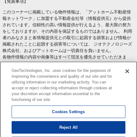
【免責事項】
このコーナーに掲載している物件情報は、「アットホーム不動産情
報ネットワーク」に加盟する不動産会社等（情報提供元）から提供
されています。信頼性の高い情報提供が行えるよう、最大限の努力
をしておりますが、その内容を保証するものではありません。 利用
者のみなさまと各情報提供元との取引に起因する損害および情報が
掲載されたことに起因する損害等については、 ジオテクノロジーズ
株式会社、およびアットホームは一切責任を負いません。
各物件情報の内容や画像等はすべて現況を優先させていただきま
す。
お取引等（お取引の準備、資金調達等を含みます）の際には、内容
GeoTechnologies, Inc. uses cookies for the purposes of
や契約条件等について、 各情報提供元より十分な説明を受け、ご自
improving the convenience and quality of our site and for
utilizing information in our marketing activity. You can
身でご確認の上、判断してください。
accept or reject collecting information through cookies at
このコーナーへの物件情報のご掲載、その他不動産業務ソリューシ
your discretion except information essential to the
ョン等についての不動産会社様のお問合せは
こちら
からお願いいた
functioning of our site.
します。
Cookies Settings
Reject All
Copyright(c) At Home Co.,Ltd. このサイトに掲載している情報の無断転載を禁止します。著作権
はアットホーム（株）またはその情報提供者に帰属します。