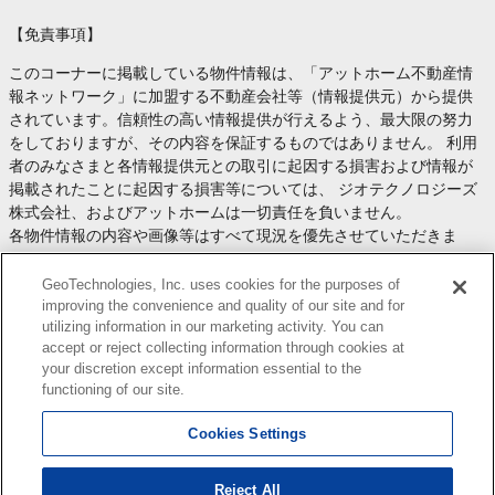
【免責事項】
このコーナーに掲載している物件情報は、「アットホーム不動産情
報ネットワーク」に加盟する不動産会社等（情報提供元）から提供
されています。信頼性の高い情報提供が行えるよう、最大限の努力
をしておりますが、その内容を保証するものではありません。 利用
者のみなさまと各情報提供元との取引に起因する損害および情報が
掲載されたことに起因する損害等については、 ジオテクノロジーズ
株式会社、およびアットホームは一切責任を負いません。
各物件情報の内容や画像等はすべて現況を優先させていただきま
す。
お取引等（お取引の準備、資金調達等を含みます）の際には、内容
GeoTechnologies, Inc. uses cookies for the purposes of
や契約条件等について、 各情報提供元より十分な説明を受け、ご自
improving the convenience and quality of our site and for
utilizing information in our marketing activity. You can
身でご確認の上、判断してください。
accept or reject collecting information through cookies at
このコーナーへの物件情報のご掲載、その他不動産業務ソリューシ
your discretion except information essential to the
ョン等についての不動産会社様のお問合せは
こちら
からお願いいた
functioning of our site.
します。
Cookies Settings
Reject All
Copyright(c) At Home Co.,Ltd. このサイトに掲載している情報の無断転載を禁止します。著作権