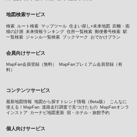
地図検索サービス
検索
ルート検索
マップツール
住まい探し×未来地図
距離・面
積の計測
未来情報ランキング
住所一覧検索
郵便番号検索
駅
一覧検索
ジャンル一覧検索
ブックマーク
おでかけプラン
会員向けサービス
MapFan会員登録（無料）
MapFanプレミアム会員登録（有
料）
コンテンツサービス
最新地図情報
地図から探すトレンド情報（Beta版）
こんなに
使える！MapFan
道路走行調査で見つけたもの
MapFanオンラ
インストア
カーナビ地図更新
宿・ホテル・旅館予約
個人向けサービス