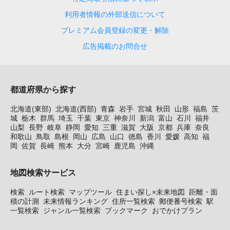
利用者情報の外部送信について
プレミアム会員登録の変更・解除
広告掲載のお問合せ
都道府県から探す
北海道(東部)
北海道(西部)
青森
岩手
宮城
秋田
山形
福島
茨
城
栃木
群馬
埼玉
千葉
東京
神奈川
新潟
富山
石川
福井
山梨
長野
岐阜
静岡
愛知
三重
滋賀
大阪
京都
兵庫
奈良
和歌山
鳥取
島根
岡山
広島
山口
徳島
香川
愛媛
高知
福
岡
佐賀
長崎
熊本
大分
宮崎
鹿児島
沖縄
地図検索サービス
検索
ルート検索
マップツール
住まい探し×未来地図
距離・面
積の計測
未来情報ランキング
住所一覧検索
郵便番号検索
駅
一覧検索
ジャンル一覧検索
ブックマーク
おでかけプラン