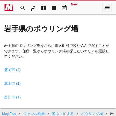
New!
menu
search
map
bookmark
event_note
岩手県のボウリング場
岩手県のボウリング場をさらに市区町村で絞り込んで探すことが
できます。住所一覧からボウリング場を探したいエリアを選択し
てください。
盛岡市 (4)
北上市 (1)
奥州市 (1)
MapFan
>
ジャンル検索
>
遊ぶ・泊まる
>
ボウリング場
>
岩