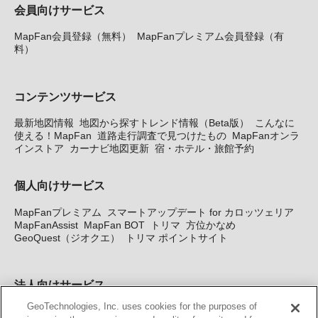
会員向けサービス
MapFan会員登録（無料）
MapFanプレミアム会員登録（有
料）
コンテンツサービス
最新地図情報
地図から探すトレンド情報（Beta版）
こんなに
使える！MapFan
道路走行調査で見つけたもの
MapFanオンラ
インストア
カーナビ地図更新
宿・ホテル・旅館予約
個人向けサービス
MapFanプレミアム
スマートアップデート for カロッツェリア
MapFanAssist
MapFan BOT
トリマ
方位かなめ
GeoQuest（ジオクエ）
トリマ ポイントサイト
法人向けサービス
GeoTechnologies, Inc. uses cookies for the purposes of
法人向け地図・位置情報サービス
WEBサイト・システム向け地