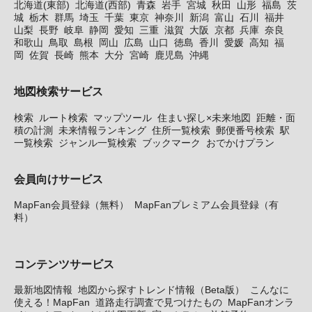
北海道(東部)
北海道(西部)
青森
岩手
宮城
秋田
山形
福島
茨
城
栃木
群馬
埼玉
千葉
東京
神奈川
新潟
富山
石川
福井
山梨
長野
岐阜
静岡
愛知
三重
滋賀
大阪
京都
兵庫
奈良
和歌山
鳥取
島根
岡山
広島
山口
徳島
香川
愛媛
高知
福
岡
佐賀
長崎
熊本
大分
宮崎
鹿児島
沖縄
地図検索サービス
検索
ルート検索
マップツール
住まい探し×未来地図
距離・面
積の計測
未来情報ランキング
住所一覧検索
郵便番号検索
駅
一覧検索
ジャンル一覧検索
ブックマーク
おでかけプラン
会員向けサービス
MapFan会員登録（無料）
MapFanプレミアム会員登録（有
料）
コンテンツサービス
最新地図情報
地図から探すトレンド情報（Beta版）
こんなに
使える！MapFan
道路走行調査で見つけたもの
MapFanオンラ