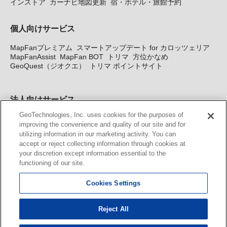
インストア
カーナビ地図更新
宿・ホテル・旅館予約
個人向けサービス
MapFanプレミアム
スマートアップデート for カロッツェリア
MapFanAssist
MapFan BOT
トリマ
方位かなめ
GeoQuest（ジオクエ）
トリマ ポイントサイト
法人向けサービス
GeoTechnologies, Inc. uses cookies for the purposes of
法人向け地図・位置情報サービス
WEBサイト・システム向け地
improving the convenience and quality of our site and for
図API
Windows PC向け地図開発キット
MapFan DB
住所確認
utilizing information in our marketing activity. You can
サービス
MAP WORLD+
トリマ広告
Geo-Research
スグロ
accept or reject collecting information through cookies at
ジ
your discretion except information essential to the
functioning of our site.
カーナビ地図更新サービス
Cookies Settings
MapFan スマートメンバーズ
カロッツェリア地図割プラス
KENWOOD MapFan Club
Reject All