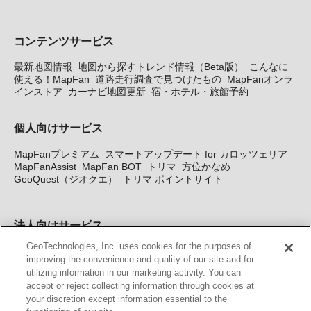
コンテンツサービス
最新地図情報
地図から探すトレンド情報（Beta版）
こんなに
使える！MapFan
道路走行調査で見つけたもの
MapFanオンラ
インストア
カーナビ地図更新
宿・ホテル・旅館予約
個人向けサービス
MapFanプレミアム
スマートアップデート for カロッツェリア
MapFanAssist
MapFan BOT
トリマ
方位かなめ
GeoQuest（ジオクエ）
トリマ ポイントサイト
法人向けサービス
GeoTechnologies, Inc. uses cookies for the purposes of
法人向け地図・位置情報サービス
WEBサイト・システム向け地
improving the convenience and quality of our site and for
図API
Windows PC向け地図開発キット
MapFan DB
住所確認
utilizing information in our marketing activity. You can
サービス
MAP WORLD+
トリマ広告
Geo-Research
スグロ
accept or reject collecting information through cookies at
ジ
your discretion except information essential to the