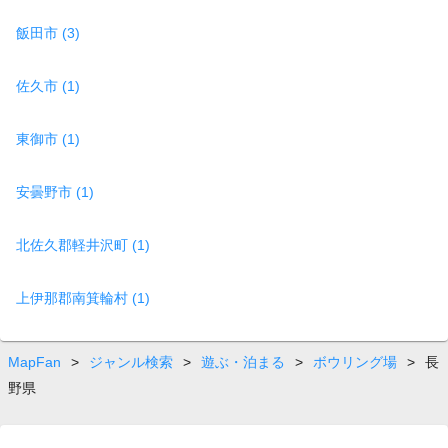
飯田市 (3)
佐久市 (1)
東御市 (1)
安曇野市 (1)
北佐久郡軽井沢町 (1)
上伊那郡南箕輪村 (1)
MapFan
>
ジャンル検索
>
遊ぶ・泊まる
>
ボウリング場
>
長
野県