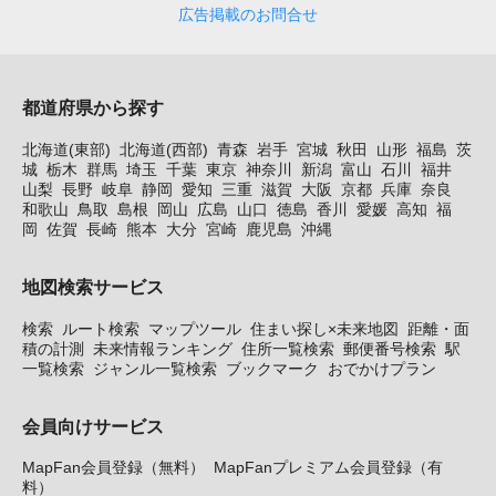
広告掲載のお問合せ
都道府県から探す
北海道(東部)
北海道(西部)
青森
岩手
宮城
秋田
山形
福島
茨
城
栃木
群馬
埼玉
千葉
東京
神奈川
新潟
富山
石川
福井
山梨
長野
岐阜
静岡
愛知
三重
滋賀
大阪
京都
兵庫
奈良
和歌山
鳥取
島根
岡山
広島
山口
徳島
香川
愛媛
高知
福
岡
佐賀
長崎
熊本
大分
宮崎
鹿児島
沖縄
地図検索サービス
検索
ルート検索
マップツール
住まい探し×未来地図
距離・面
積の計測
未来情報ランキング
住所一覧検索
郵便番号検索
駅
一覧検索
ジャンル一覧検索
ブックマーク
おでかけプラン
会員向けサービス
MapFan会員登録（無料）
MapFanプレミアム会員登録（有
料）