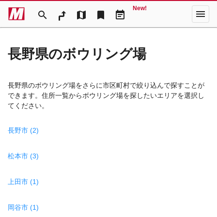
New!
menu
search
map
bookmark
event_note
長野県のボウリング場
長野県のボウリング場をさらに市区町村で絞り込んで探すことが
できます。住所一覧からボウリング場を探したいエリアを選択し
てください。
長野市 (2)
松本市 (3)
上田市 (1)
岡谷市 (1)