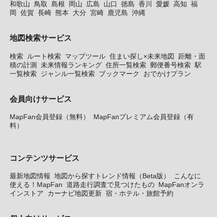
和歌山
鳥取
島根
岡山
広島
山口
徳島
香川
愛媛
高知
福
岡
佐賀
長崎
熊本
大分
宮崎
鹿児島
沖縄
地図検索サービス
検索
ルート検索
マップツール
住まい探し×未来地図
距離・面
積の計測
未来情報ランキング
住所一覧検索
郵便番号検索
駅
一覧検索
ジャンル一覧検索
ブックマーク
おでかけプラン
会員向けサービス
MapFan会員登録（無料）
MapFanプレミアム会員登録（有
料）
コンテンツサービス
最新地図情報
地図から探すトレンド情報（Beta版）
こんなに
使える！MapFan
道路走行調査で見つけたもの
MapFanオンラ
インストア
カーナビ地図更新
宿・ホテル・旅館予約