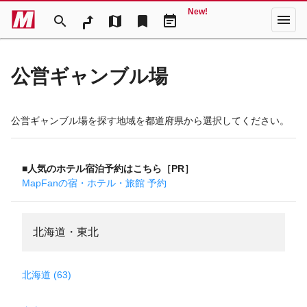
New!
menu
search
map
bookmark
event_note
公営ギャンブル場
公営ギャンブル場を探す地域を都道府県から選択してください。
■人気のホテル宿泊予約はこちら［PR］
MapFanの宿・ホテル・旅館 予約
北海道・東北
北海道 (63)