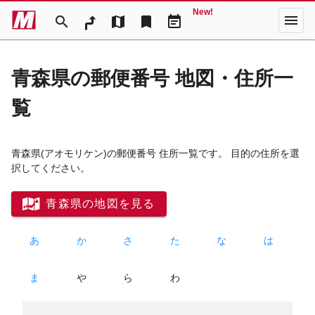
New!
menu
search
map
bookmark
event_note
青森県の郵便番号 地図・住所一
覧
青森県
(アオモリケン)
の郵便番号 住所一覧です。 目的の住所を選
択してください。
青森県の地図を見る
あ
か
さ
た
な
は
ま
や
ら
わ