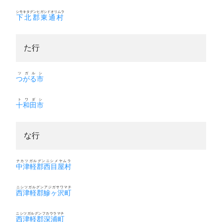
シモキタグンヒガシドオリムラ
下北郡東通村
た行
ツガルシ
つがる市
トワダシ
十和田市
な行
ナカツガルグンニシメヤムラ
中津軽郡西目屋村
ニシツガルグンアジガサワマチ
西津軽郡鰺ヶ沢町
ニシツガルグンフカウラマチ
西津軽郡深浦町