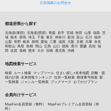
広告掲載のお問合せ
都道府県から探す
北海道(東部)
北海道(西部)
青森
岩手
宮城
秋田
山形
福島
茨
城
栃木
群馬
埼玉
千葉
東京
神奈川
新潟
富山
石川
福井
山梨
長野
岐阜
静岡
愛知
三重
滋賀
大阪
京都
兵庫
奈良
和歌山
鳥取
島根
岡山
広島
山口
徳島
香川
愛媛
高知
福
岡
佐賀
長崎
熊本
大分
宮崎
鹿児島
沖縄
地図検索サービス
検索
ルート検索
マップツール
住まい探し×未来地図
距離・面
積の計測
未来情報ランキング
住所一覧検索
郵便番号検索
駅
一覧検索
ジャンル一覧検索
ブックマーク
おでかけプラン
会員向けサービス
MapFan会員登録（無料）
MapFanプレミアム会員登録（有
料）