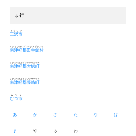
ま行
ミサワシ
三沢市
ミナミツガルグンイナカダテムラ
南津軽郡田舎館村
ミナミツガルグンオオワニマチ
南津軽郡大鰐町
ミナミツガルグンフジサキマチ
南津軽郡藤崎町
ムツシ
むつ市
あ
か
さ
た
な
は
ま
や
ら
わ