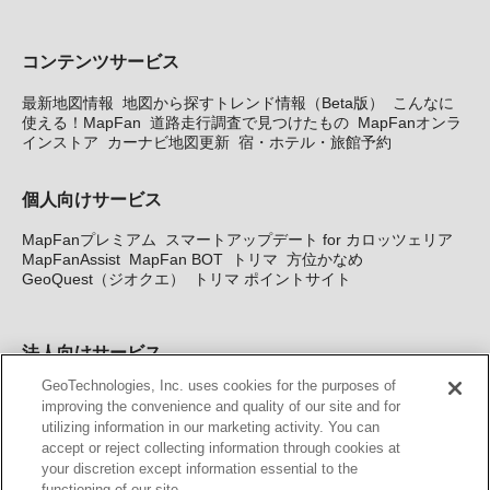
コンテンツサービス
最新地図情報
地図から探すトレンド情報（Beta版）
こんなに
使える！MapFan
道路走行調査で見つけたもの
MapFanオンラ
インストア
カーナビ地図更新
宿・ホテル・旅館予約
個人向けサービス
MapFanプレミアム
スマートアップデート for カロッツェリア
MapFanAssist
MapFan BOT
トリマ
方位かなめ
GeoQuest（ジオクエ）
トリマ ポイントサイト
法人向けサービス
GeoTechnologies, Inc. uses cookies for the purposes of
法人向け地図・位置情報サービス
WEBサイト・システム向け地
improving the convenience and quality of our site and for
図API
Windows PC向け地図開発キット
MapFan DB
住所確認
utilizing information in our marketing activity. You can
サービス
MAP WORLD+
トリマ広告
Geo-Research
スグロ
accept or reject collecting information through cookies at
ジ
your discretion except information essential to the
functioning of our site.