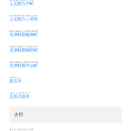
カミキタグンロクノヘマチ
上北郡六戸町
カミキタグンロッカショムラ
上北郡六ヶ所村
キタツガルグンイタヤナギマチ
北津軽郡板柳町
キタツガルグンツルタマチ
北津軽郡鶴田町
キタツガルグンナカドマリマチ
北津軽郡中泊町
クロイシシ
黒石市
ゴショガワラシ
五所川原市
さ行
サンノヘグンゴノヘマチ