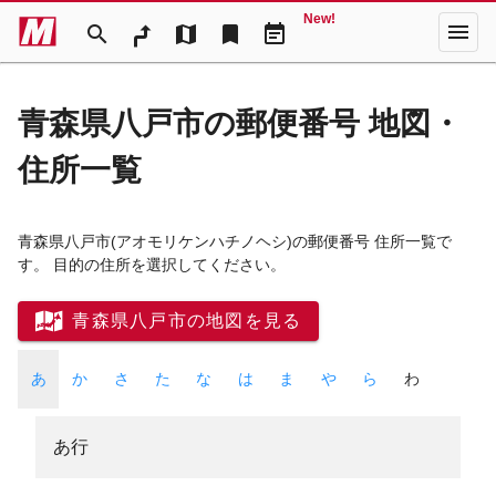
New!
menu
search
map
bookmark
event_note
青森県八戸市の郵便番号 地図・
住所一覧
青森県八戸市
(アオモリケンハチノヘシ)
の郵便番号 住所一覧で
す。 目的の住所を選択してください。
青森県八戸市の地図を見る
あ
か
さ
た
な
は
ま
や
ら
わ
あ行