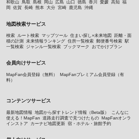
和歌山
鳥取
島根
岡山
広島
山口
徳島
香川
愛媛
高知
福
岡
佐賀
長崎
熊本
大分
宮崎
鹿児島
沖縄
地図検索サービス
検索
ルート検索
マップツール
住まい探し×未来地図
距離・面
積の計測
未来情報ランキング
住所一覧検索
郵便番号検索
駅
一覧検索
ジャンル一覧検索
ブックマーク
おでかけプラン
会員向けサービス
MapFan会員登録（無料）
MapFanプレミアム会員登録（有
料）
コンテンツサービス
最新地図情報
地図から探すトレンド情報（Beta版）
こんなに
使える！MapFan
道路走行調査で見つけたもの
MapFanオンラ
インストア
カーナビ地図更新
宿・ホテル・旅館予約