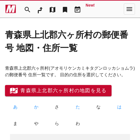
New!
menu
search
map
bookmark
event_note
青森県上北郡六ヶ所村の郵便番
号 地図・住所一覧
青森県上北郡六ヶ所村
(アオモリケンカミキタグンロッカショムラ)
の郵便番号 住所一覧です。 目的の住所を選択してください。
青森県上北郡六ヶ所村の地図を見る
あ
か
さ
た
な
は
ま
や
ら
わ