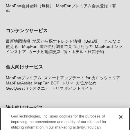
MapFan会員登録（無料）
MapFanプレミアム会員登録（有
料）
コンテンツサービス
最新地図情報
地図から探すトレンド情報（Beta版）
こんなに
使える！MapFan
道路走行調査で見つけたもの
MapFanオンラ
インストア
カーナビ地図更新
宿・ホテル・旅館予約
個人向けサービス
MapFanプレミアム
スマートアップデート for カロッツェリア
MapFanAssist
MapFan BOT
トリマ
方位かなめ
GeoQuest（ジオクエ）
トリマ ポイントサイト
法人向けサービス
GeoTechnologies, Inc. uses cookies for the purposes of
法人向け地図・位置情報サービス
WEBサイト・システム向け地
improving the convenience and quality of our site and for
図API
Windows PC向け地図開発キット
MapFan DB
住所確認
utilizing information in our marketing activity. You can
サービス
MAP WORLD+
トリマ広告
Geo-Research
スグロ