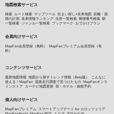
地図検索サービス
検索
ルート検索
マップツール
住まい探し×未来地図
距離・面
積の計測
未来情報ランキング
住所一覧検索
郵便番号検索
駅
一覧検索
ジャンル一覧検索
ブックマーク
おでかけプラン
会員向けサービス
MapFan会員登録（無料）
MapFanプレミアム会員登録（有
料）
コンテンツサービス
最新地図情報
地図から探すトレンド情報（Beta版）
こんなに
使える！MapFan
道路走行調査で見つけたもの
MapFanオンラ
インストア
カーナビ地図更新
宿・ホテル・旅館予約
個人向けサービス
MapFanプレミアム
スマートアップデート for カロッツェリア
MapFanAssist
MapFan BOT
トリマ
方位かなめ