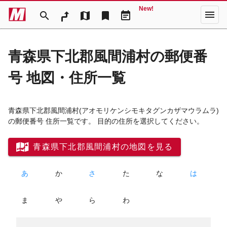
New!
menu
search
map
bookmark
event_note
青森県下北郡風間浦村の郵便番
号 地図・住所一覧
青森県下北郡風間浦村
(アオモリケンシモキタグンカザマウラムラ)
の郵便番号 住所一覧です。 目的の住所を選択してください。
青森県下北郡風間浦村の地図を見る
あ
か
さ
た
な
は
ま
や
ら
わ