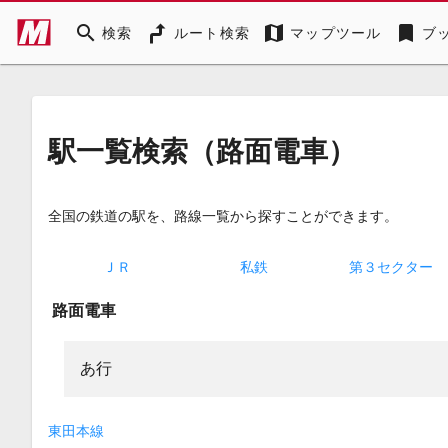
search
map
bookmark
検索
ルート検索
マップツール
ブ
駅一覧検索
（路面電車）
全国の鉄道の駅を、路線一覧から探すことができます。
ＪＲ
私鉄
第３セクター
路面電車
あ行
東田本線