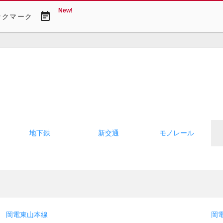
New!
event_note
ックマーク
地下鉄
新交通
モノレール
岡電東山本線
岡