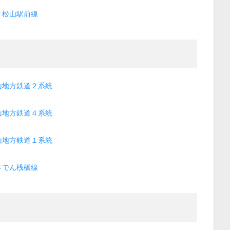
Ｒ松山駅前線
山地方鉄道２系統
山地方鉄道４系統
山地方鉄道１系統
さでん桟橋線