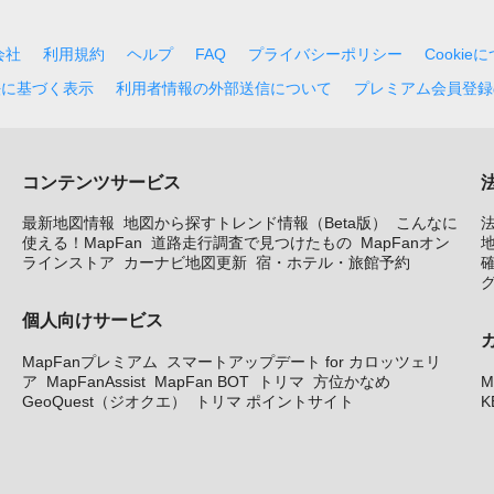
会社
利用規約
ヘルプ
FAQ
プライバシーポリシー
Cookie
法に基づく表示
利用者情報の外部送信について
プレミアム会員登録
コンテンツサービス
最新地図情報
地図から探すトレンド情報（Beta版）
こんなに
使える！MapFan
道路走行調査で見つけたもの
MapFanオン
地
ラインストア
カーナビ地図更新
宿・ホテル・旅館予約
個人向けサービス
MapFanプレミアム
スマートアップデート for カロッツェリ
ア
MapFanAssist
MapFan BOT
トリマ
方位かなめ
M
GeoQuest（ジオクエ）
トリマ ポイントサイト
K