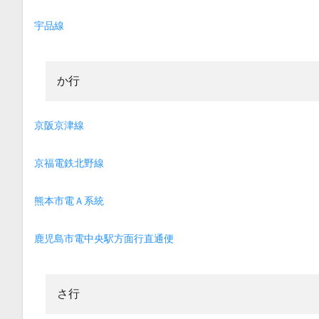
宇品線
か行
京阪京津線
京福電鉄北野線
熊本市電Ａ系統
鹿児島市電中央駅方面行直通便
さ行