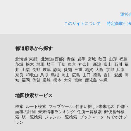
運営
このサイトについて
特定商取引
都道府県から探す
北海道(東部)
北海道(西部)
青森
岩手
宮城
秋田
山形
福島
茨城
栃木
群馬
埼玉
千葉
東京
神奈川
新潟
富山
石川
福
井
山梨
長野
岐阜
静岡
愛知
三重
滋賀
大阪
京都
兵庫
奈良
和歌山
鳥取
島根
岡山
広島
山口
徳島
香川
愛媛
高
知
福岡
佐賀
長崎
熊本
大分
宮崎
鹿児島
沖縄
地図検索サービス
検索
ルート検索
マップツール
住まい探し×未来地図
距離・
面積の計測
未来情報ランキング
住所一覧検索
郵便番号検
索
駅一覧検索
ジャンル一覧検索
ブックマーク
おでかけプ
ラン