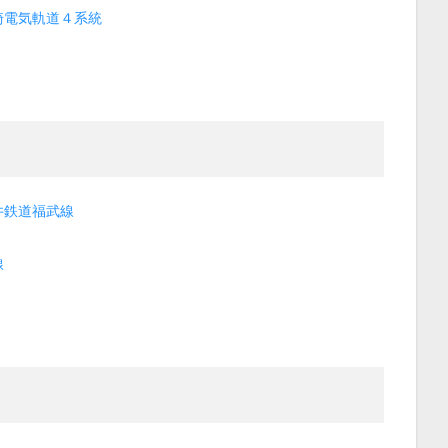
崎電気軌道４系統
井鉄道福武線
線