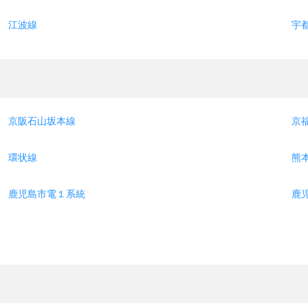
江波線
宇
京阪石山坂本線
京
環状線
熊
鹿児島市電１系統
鹿