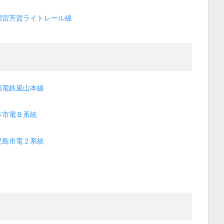
都宮芳賀ライトレール線
福電鉄嵐山本線
本市電Ｂ系統
児島市電２系統