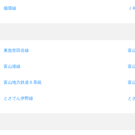
循環線
Ｊ
東急世田谷線
富
富山港線
富
富山地方鉄道６系統
富
とさでん伊野線
と