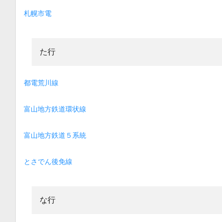
札幌市電
た行
都電荒川線
富山地方鉄道環状線
富山地方鉄道５系統
とさでん後免線
な行