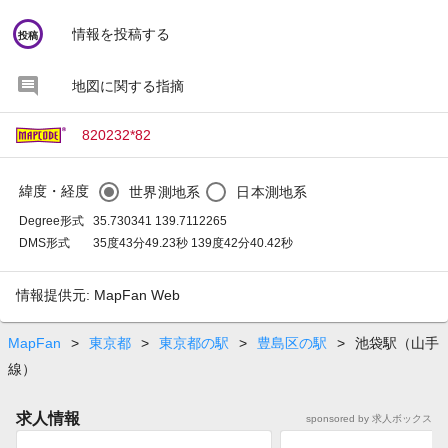
circle
情報を投稿する
投稿
地図に関する指摘
820232*82
緯度・経度
世界測地系
日本測地系
Degree形式
35.730341 139.7112265
DMS形式
35度43分49.23秒 139度42分40.42秒
情報提供元: MapFan Web
MapFan
>
東京都
>
東京都の駅
>
豊島区の駅
>
池袋駅（山手
線）
求人情報
sponsored by 求人ボックス