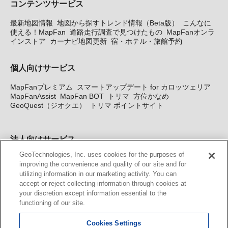
コンテンツサービス
最新地図情報
地図から探すトレンド情報（Beta版）
こんなに
使える！MapFan
道路走行調査で見つけたもの
MapFanオンラ
インストア
カーナビ地図更新
宿・ホテル・旅館予約
個人向けサービス
MapFanプレミアム
スマートアップデート for カロッツェリア
MapFanAssist
MapFan BOT
トリマ
方位かなめ
GeoQuest（ジオクエ）
トリマ ポイントサイト
法人向けサービス
GeoTechnologies, Inc. uses cookies for the purposes of
法人向け地図・位置情報サービス
WEBサイト・システム向け地
improving the convenience and quality of our site and for
図API
Windows PC向け地図開発キット
MapFan DB
住所確認
utilizing information in our marketing activity. You can
サービス
MAP WORLD+
トリマ広告
Geo-Research
スグロ
accept or reject collecting information through cookies at
ジ
your discretion except information essential to the
functioning of our site.
カーナビ地図更新サービス
Cookies Settings