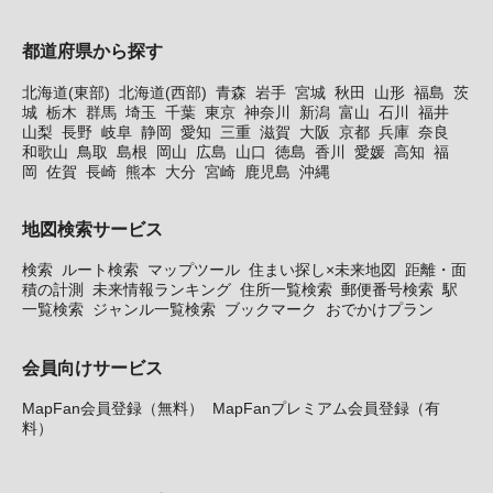
都道府県から探す
北海道(東部)
北海道(西部)
青森
岩手
宮城
秋田
山形
福島
茨
城
栃木
群馬
埼玉
千葉
東京
神奈川
新潟
富山
石川
福井
山梨
長野
岐阜
静岡
愛知
三重
滋賀
大阪
京都
兵庫
奈良
和歌山
鳥取
島根
岡山
広島
山口
徳島
香川
愛媛
高知
福
岡
佐賀
長崎
熊本
大分
宮崎
鹿児島
沖縄
地図検索サービス
検索
ルート検索
マップツール
住まい探し×未来地図
距離・面
積の計測
未来情報ランキング
住所一覧検索
郵便番号検索
駅
一覧検索
ジャンル一覧検索
ブックマーク
おでかけプラン
会員向けサービス
MapFan会員登録（無料）
MapFanプレミアム会員登録（有
料）