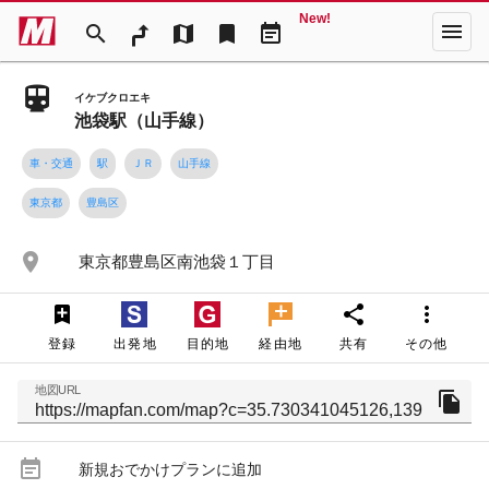
New!
menu
search
map
bookmark
event_note
イケブクロエキ
池袋駅（山手線）
車・交通
駅
ＪＲ
山手線
東京都
豊島区
place
東京都豊島区南池袋１丁目
share
more_vert
登録
出発地
目的地
経由地
共有
その他
地図URL
file_copy
event_note
新規おでかけプランに追加