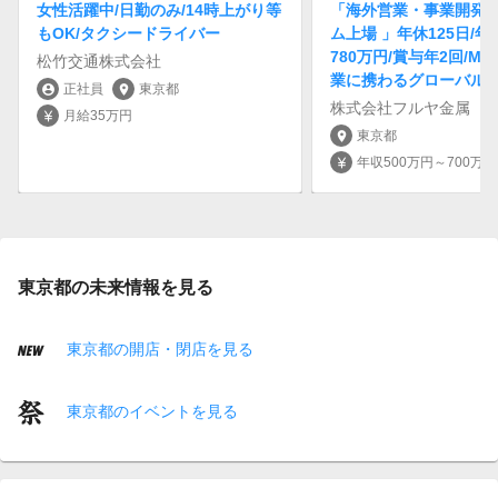
女性活躍中/日勤のみ/14時上がり等
「海外営業・事業開発 
もOK/タクシードライバー
ム上場 」年休125日/年
780万円/賞与年2回/M
松竹交通株式会社
業に携わるグローバル
正社員
東京都
account_circle
location_on
株式会社フルヤ金属
月給35万円
currency_yen
東京都
location_on
年収500万円～700万円
currency_yen
東京都の未来情報を見る
東京都の開店・閉店を見る
東京都のイベントを見る