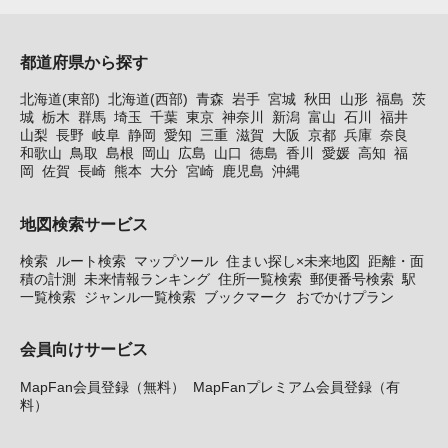
都道府県から探す
北海道(東部)
北海道(西部)
青森
岩手
宮城
秋田
山形
福島
茨
城
栃木
群馬
埼玉
千葉
東京
神奈川
新潟
富山
石川
福井
山梨
長野
岐阜
静岡
愛知
三重
滋賀
大阪
京都
兵庫
奈良
和歌山
鳥取
島根
岡山
広島
山口
徳島
香川
愛媛
高知
福
岡
佐賀
長崎
熊本
大分
宮崎
鹿児島
沖縄
地図検索サービス
検索
ルート検索
マップツール
住まい探し×未来地図
距離・面
積の計測
未来情報ランキング
住所一覧検索
郵便番号検索
駅
一覧検索
ジャンル一覧検索
ブックマーク
おでかけプラン
会員向けサービス
MapFan会員登録（無料）
MapFanプレミアム会員登録（有
料）