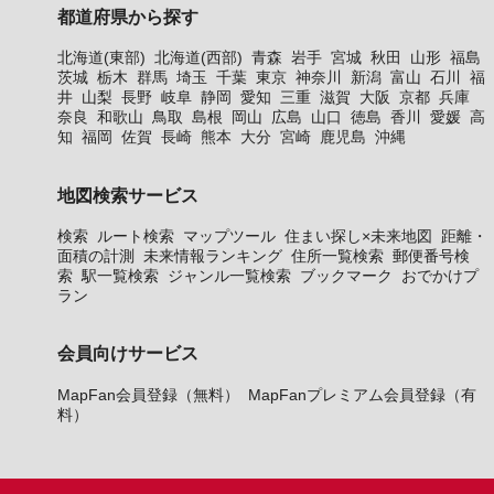
都道府県から探す
北海道(東部)
北海道(西部)
青森
岩手
宮城
秋田
山形
福島
茨城
栃木
群馬
埼玉
千葉
東京
神奈川
新潟
富山
石川
福
井
山梨
長野
岐阜
静岡
愛知
三重
滋賀
大阪
京都
兵庫
奈良
和歌山
鳥取
島根
岡山
広島
山口
徳島
香川
愛媛
高
知
福岡
佐賀
長崎
熊本
大分
宮崎
鹿児島
沖縄
地図検索サービス
検索
ルート検索
マップツール
住まい探し×未来地図
距離・
面積の計測
未来情報ランキング
住所一覧検索
郵便番号検
索
駅一覧検索
ジャンル一覧検索
ブックマーク
おでかけプ
ラン
会員向けサービス
MapFan会員登録（無料）
MapFanプレミアム会員登録（有
料）