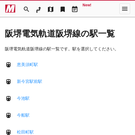
New!
menu
search
map
bookmark
event_note
阪堺電気軌道阪堺線の駅一覧
阪堺電気軌道阪堺線の駅一覧です。駅を選択してください。
恵美須町駅
新今宮駅前駅
今池駅
今船駅
松田町駅