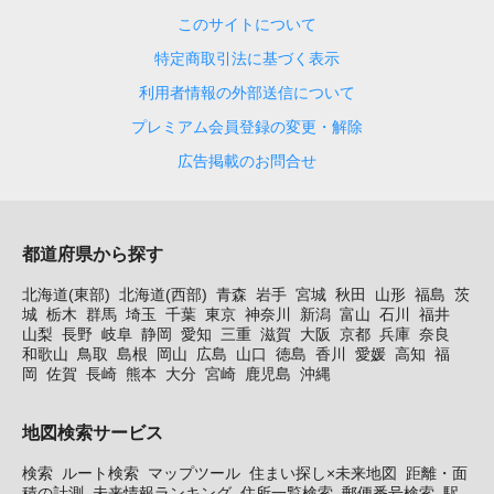
このサイトについて
特定商取引法に基づく表示
利用者情報の外部送信について
プレミアム会員登録の変更・解除
広告掲載のお問合せ
都道府県から探す
北海道(東部)
北海道(西部)
青森
岩手
宮城
秋田
山形
福島
茨
城
栃木
群馬
埼玉
千葉
東京
神奈川
新潟
富山
石川
福井
山梨
長野
岐阜
静岡
愛知
三重
滋賀
大阪
京都
兵庫
奈良
和歌山
鳥取
島根
岡山
広島
山口
徳島
香川
愛媛
高知
福
岡
佐賀
長崎
熊本
大分
宮崎
鹿児島
沖縄
地図検索サービス
検索
ルート検索
マップツール
住まい探し×未来地図
距離・面
積の計測
未来情報ランキング
住所一覧検索
郵便番号検索
駅