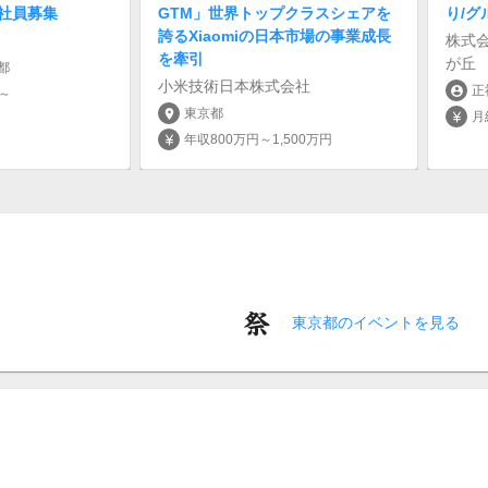
正社員募集
GTM」世界トップクラスシェアを
り/グ
誇るXiaomiの日本市場の事業成長
株式
を牽引
が丘
都
小米技術日本株式会社
正
account_circle
円～
東京都
location_on
月
currency_yen
年収800万円～1,500万円
currency_yen
東京都のイベントを見る