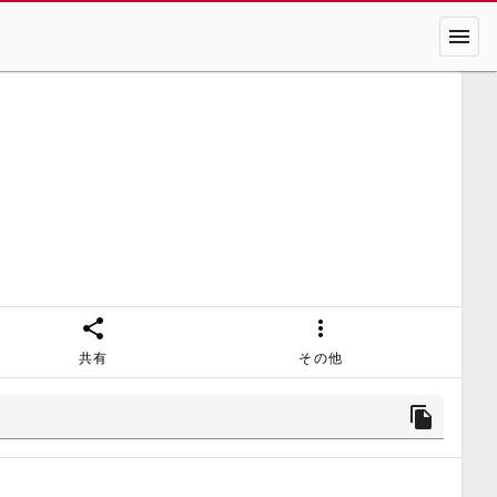
menu
share
more_vert
共有
その他
file_copy