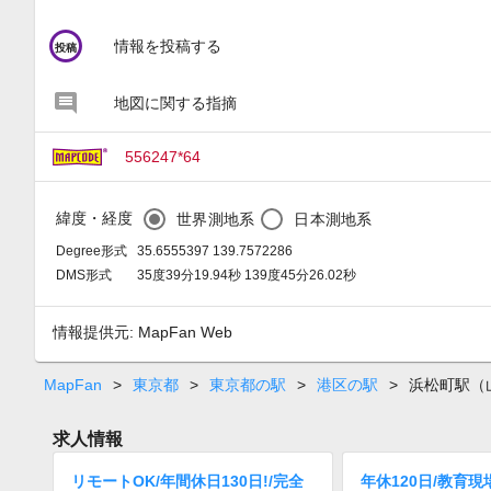
circle
情報を投稿する
投稿
地図に関する指摘
556247*64
緯度・経度
世界測地系
日本測地系
Degree形式
35.6555397 139.7572286
DMS形式
35度39分19.94秒 139度45分26.02秒
情報提供元: MapFan Web
MapFan
>
東京都
>
東京都の駅
>
港区の駅
>
浜松町駅（
求人情報
リモートOK/年間休日130日!/完全
年休120日/教育