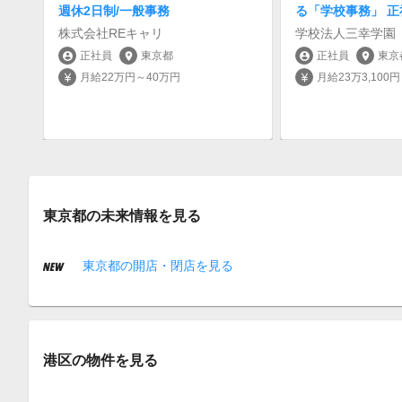
週休2日制/一般事務
る「学校事務」 
株式会社REキャリ
学校法人三幸学園
正社員
東京都
正社員
東京
account_circle
location_on
account_circle
location_on
月給22万円～40万円
月給23万3,100
currency_yen
currency_yen
東京都の未来情報を見る
東京都の開店・閉店を見る
港区の物件を見る