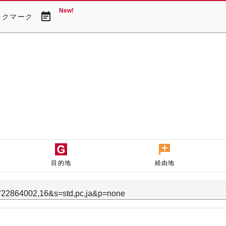
New!
event_note
ックマーク
目的地
経由地