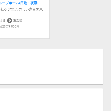
ループホーム/日勤・夜勤
会社ケア21たのしい家目黒東
社員
東京都
location_on
給23万7,800円