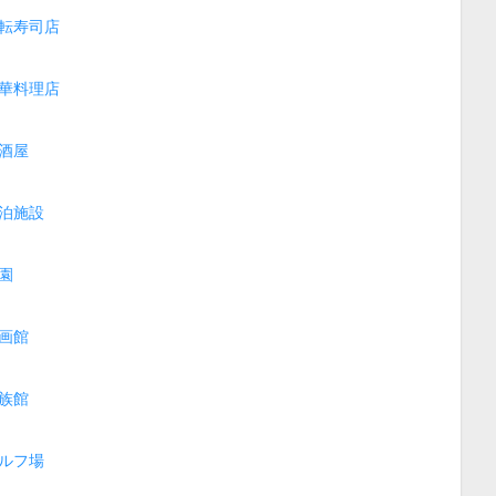
転寿司店
華料理店
酒屋
泊施設
園
画館
族館
ルフ場