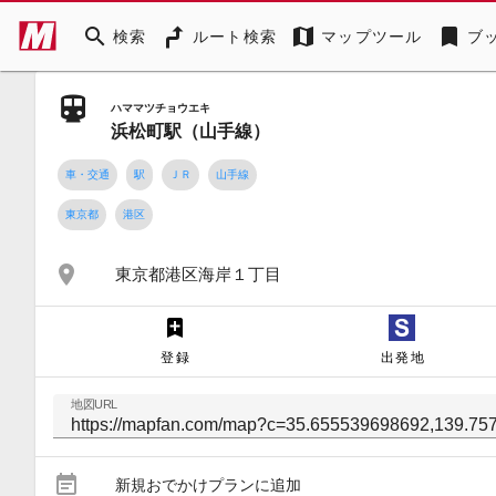
search
map
bookmark
検索
ルート検索
マップツール
ブ
ハママツチョウエキ
浜松町駅（山手線）
車・交通
駅
ＪＲ
山手線
東京都
港区
place
東京都港区海岸１丁目
登録
出発地
地図URL
event_note
新規おでかけプランに追加