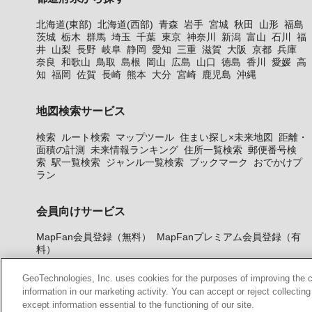
北海道(東部)
北海道(西部)
青森
岩手
宮城
秋田
山形
福島
茨城
栃木
群馬
埼玉
千葉
東京
神奈川
新潟
富山
石川
福
井
山梨
長野
岐阜
静岡
愛知
三重
滋賀
大阪
京都
兵庫
奈良
和歌山
鳥取
島根
岡山
広島
山口
徳島
香川
愛媛
高
知
福岡
佐賀
長崎
熊本
大分
宮崎
鹿児島
沖縄
地図検索サービス
検索
ルート検索
マップツール
住まい探し×未来地図
距離・
面積の計測
未来情報ランキング
住所一覧検索
郵便番号検
索
駅一覧検索
ジャンル一覧検索
ブックマーク
おでかけプ
ラン
会員向けサービス
MapFan会員登録（無料）
MapFanプレミアム会員登録（有
料）
GeoTechnologies, Inc. uses cookies for the purposes of improving the con
information in our marketing activity. You can accept or reject collectin
except information essential to the functioning of our site.