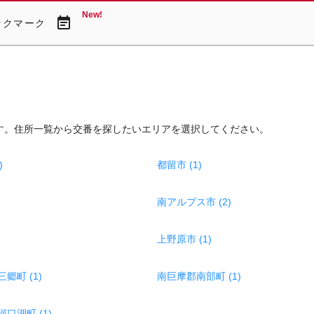
New!
event_note
ックマーク
す。住所一覧から交番を探したいエリアを選択してください。
)
都留市 (1)
南アルプス市 (2)
上野原市 (1)
郷町 (1)
南巨摩郡南部町 (1)
口湖町 (1)