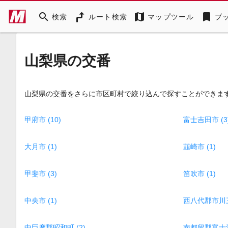
search
map
bookmark
検索
ルート検索
マップツール
ブ
山梨県の交番
山梨県の交番をさらに市区町村で絞り込んで探すことができま
甲府市 (10)
富士吉田市 (3
大月市 (1)
韮崎市 (1)
甲斐市 (3)
笛吹市 (1)
中央市 (1)
西八代郡市川三
中巨摩郡昭和町 (2)
南都留郡富士河