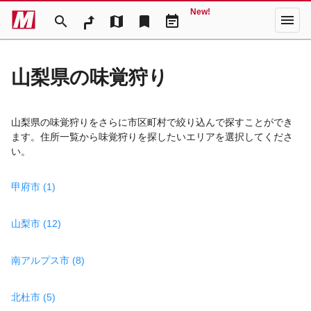
New!
menu
search
map
bookmark
event_note
山梨県の味覚狩り
山梨県の味覚狩りをさらに市区町村で絞り込んで探すことができ
ます。住所一覧から味覚狩りを探したいエリアを選択してくださ
い。
甲府市 (1)
山梨市 (12)
南アルプス市 (8)
北杜市 (5)