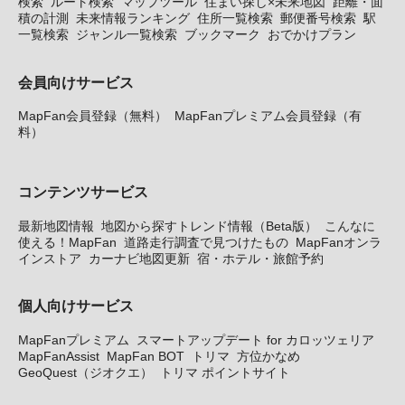
検索
ルート検索
マップツール
住まい探し×未来地図
距離・面
積の計測
未来情報ランキング
住所一覧検索
郵便番号検索
駅
一覧検索
ジャンル一覧検索
ブックマーク
おでかけプラン
会員向けサービス
MapFan会員登録（無料）
MapFanプレミアム会員登録（有
料）
コンテンツサービス
最新地図情報
地図から探すトレンド情報（Beta版）
こんなに
使える！MapFan
道路走行調査で見つけたもの
MapFanオンラ
インストア
カーナビ地図更新
宿・ホテル・旅館予約
個人向けサービス
MapFanプレミアム
スマートアップデート for カロッツェリア
MapFanAssist
MapFan BOT
トリマ
方位かなめ
GeoQuest（ジオクエ）
トリマ ポイントサイト