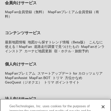
会員向けサービス
MapFan会員登録（無料）
MapFanプレミアム会員登録（有
料）
コンテンツサービス
最新地図情報
地図から探すトレンド情報（Beta版）
こんなに
使える！MapFan
道路走行調査で見つけたもの
MapFanオンラ
インストア
カーナビ地図更新
宿・ホテル・旅館予約
個人向けサービス
MapFanプレミアム
スマートアップデート for カロッツェリア
MapFanAssist
MapFan BOT
トリマ
方位かなめ
GeoQuest（ジオクエ）
トリマ ポイントサイト
法人向けサービス
GeoTechnologies, Inc. uses cookies for the purposes of
法人向け地図・位置情報サービス
WEBサイト・システム向け地
improving the convenience and quality of our site and for