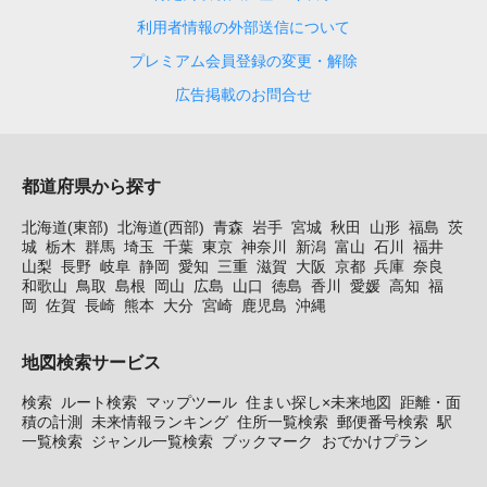
利用者情報の外部送信について
プレミアム会員登録の変更・解除
広告掲載のお問合せ
都道府県から探す
北海道(東部)
北海道(西部)
青森
岩手
宮城
秋田
山形
福島
茨
城
栃木
群馬
埼玉
千葉
東京
神奈川
新潟
富山
石川
福井
山梨
長野
岐阜
静岡
愛知
三重
滋賀
大阪
京都
兵庫
奈良
和歌山
鳥取
島根
岡山
広島
山口
徳島
香川
愛媛
高知
福
岡
佐賀
長崎
熊本
大分
宮崎
鹿児島
沖縄
地図検索サービス
検索
ルート検索
マップツール
住まい探し×未来地図
距離・面
積の計測
未来情報ランキング
住所一覧検索
郵便番号検索
駅
一覧検索
ジャンル一覧検索
ブックマーク
おでかけプラン