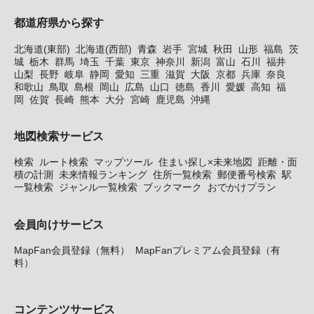
都道府県から探す
北海道(東部)
北海道(西部)
青森
岩手
宮城
秋田
山形
福島
茨
城
栃木
群馬
埼玉
千葉
東京
神奈川
新潟
富山
石川
福井
山梨
長野
岐阜
静岡
愛知
三重
滋賀
大阪
京都
兵庫
奈良
和歌山
鳥取
島根
岡山
広島
山口
徳島
香川
愛媛
高知
福
岡
佐賀
長崎
熊本
大分
宮崎
鹿児島
沖縄
地図検索サービス
検索
ルート検索
マップツール
住まい探し×未来地図
距離・面
積の計測
未来情報ランキング
住所一覧検索
郵便番号検索
駅
一覧検索
ジャンル一覧検索
ブックマーク
おでかけプラン
会員向けサービス
MapFan会員登録（無料）
MapFanプレミアム会員登録（有
料）
コンテンツサービス