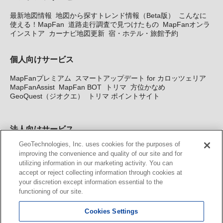
最新地図情報
地図から探すトレンド情報（Beta版）
こんなに
使える！MapFan
道路走行調査で見つけたもの
MapFanオンラ
インストア
カーナビ地図更新
宿・ホテル・旅館予約
個人向けサービス
MapFanプレミアム
スマートアップデート for カロッツェリア
MapFanAssist
MapFan BOT
トリマ
方位かなめ
GeoQuest（ジオクエ）
トリマ ポイントサイト
法人向けサービス
GeoTechnologies, Inc. uses cookies for the purposes of
法人向け地図・位置情報サービス
WEBサイト・システム向け地
improving the convenience and quality of our site and for
図API
Windows PC向け地図開発キット
MapFan DB
住所確認
utilizing information in our marketing activity. You can
サービス
MAP WORLD+
トリマ広告
Geo-Research
スグロ
accept or reject collecting information through cookies at
ジ
your discretion except information essential to the
functioning of our site.
カーナビ地図更新サービス
Cookies Settings
MapFan スマートメンバーズ
カロッツェリア地図割プラス