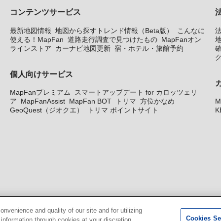
コンテンツサービス
最新地図情報
地図から探すトレンド情報（Beta版）
こんなに
使える！MapFan
道路走行調査で見つけたもの
MapFanオン
地
ラインストア
カーナビ地図更新
宿・ホテル・旅館予約
個人向けサービス
MapFanプレミアム
スマートアップデート for カロッツェリ
ア
MapFanAssist
MapFan BOT
トリマ
方位かなめ
M
GeoQuest（ジオクエ）
トリマ ポイントサイト
K
venience and quality of our site and for utilizing
Cookies Se
g information through cookies at your discretion