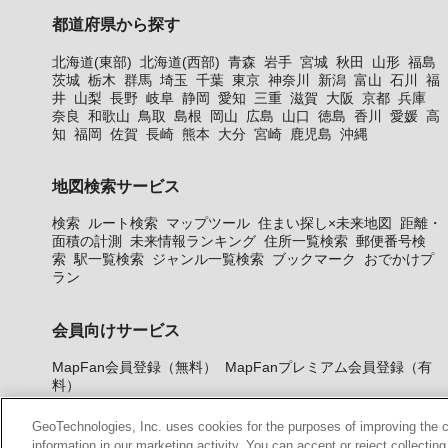
都道府県から探す
北海道(東部)
北海道(西部)
青森
岩手
宮城
秋田
山形
福島
茨城
栃木
群馬
埼玉
千葉
東京
神奈川
新潟
富山
石川
福
井
山梨
長野
岐阜
静岡
愛知
三重
滋賀
大阪
京都
兵庫
奈良
和歌山
鳥取
島根
岡山
広島
山口
徳島
香川
愛媛
高
知
福岡
佐賀
長崎
熊本
大分
宮崎
鹿児島
沖縄
地図検索サービス
検索
ルート検索
マップツール
住まい探し×未来地図
距離・
面積の計測
未来情報ランキング
住所一覧検索
郵便番号検
索
駅一覧検索
ジャンル一覧検索
ブックマーク
おでかけプ
ラン
会員向けサービス
MapFan会員登録（無料）
MapFanプレミアム会員登録（有
料）
GeoTechnologies, Inc. uses cookies for the purposes of improving the con
information in our marketing activity. You can accept or reject collectin