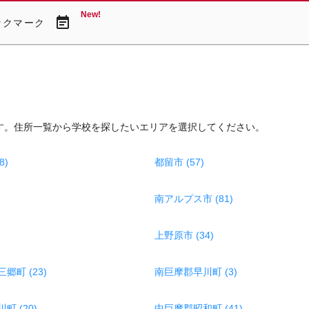
New!
event_note
ックマーク
す。住所一覧から学校を探したいエリアを選択してください。
8)
都留市 (57)
南アルプス市 (81)
上野原市 (34)
郷町 (23)
南巨摩郡早川町 (3)
 (20)
中巨摩郡昭和町 (41)