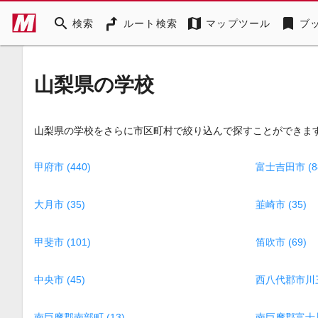
search
map
bookmark
検索
ルート検索
マップツール
ブ
山梨県の学校
山梨県の学校をさらに市区町村で絞り込んで探すことができま
甲府市 (440)
富士吉田市 (8
大月市 (35)
韮崎市 (35)
甲斐市 (101)
笛吹市 (69)
中央市 (45)
西八代郡市川三
南巨摩郡南部町 (13)
南巨摩郡富士川町