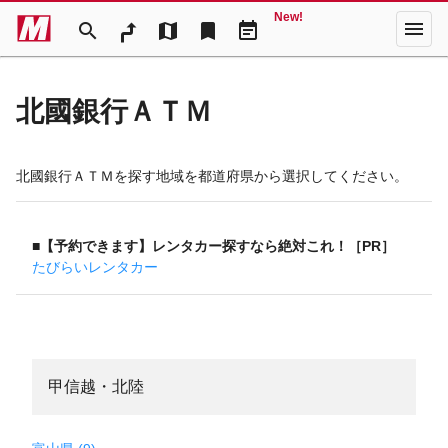
New!
menu
search
map
bookmark
event_note
北國銀行ＡＴＭ
北國銀行ＡＴＭを探す地域を都道府県から選択してください。
■【予約できます】レンタカー探すなら絶対これ！［PR］
たびらいレンタカー
甲信越・北陸