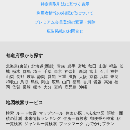
特定商取引法に基づく表示
利用者情報の外部送信について
プレミアム会員登録の変更・解除
広告掲載のお問合せ
都道府県から探す
北海道(東部)
北海道(西部)
青森
岩手
宮城
秋田
山形
福島
茨
城
栃木
群馬
埼玉
千葉
東京
神奈川
新潟
富山
石川
福井
山梨
長野
岐阜
静岡
愛知
三重
滋賀
大阪
京都
兵庫
奈良
和歌山
鳥取
島根
岡山
広島
山口
徳島
香川
愛媛
高知
福
岡
佐賀
長崎
熊本
大分
宮崎
鹿児島
沖縄
地図検索サービス
検索
ルート検索
マップツール
住まい探し×未来地図
距離・面
積の計測
未来情報ランキング
住所一覧検索
郵便番号検索
駅
一覧検索
ジャンル一覧検索
ブックマーク
おでかけプラン