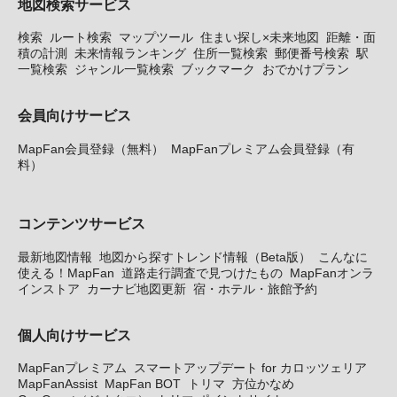
地図検索サービス
検索
ルート検索
マップツール
住まい探し×未来地図
距離・面
積の計測
未来情報ランキング
住所一覧検索
郵便番号検索
駅
一覧検索
ジャンル一覧検索
ブックマーク
おでかけプラン
会員向けサービス
MapFan会員登録（無料）
MapFanプレミアム会員登録（有
料）
コンテンツサービス
最新地図情報
地図から探すトレンド情報（Beta版）
こんなに
使える！MapFan
道路走行調査で見つけたもの
MapFanオンラ
インストア
カーナビ地図更新
宿・ホテル・旅館予約
個人向けサービス
MapFanプレミアム
スマートアップデート for カロッツェリア
MapFanAssist
MapFan BOT
トリマ
方位かなめ