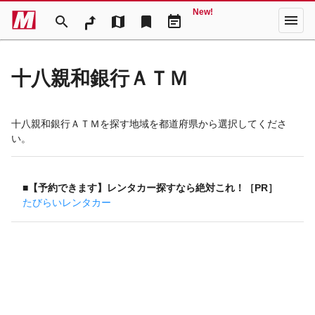
New!
menu
search
map
bookmark
event_note
十八親和銀行ＡＴＭ
十八親和銀行ＡＴＭを探す地域を都道府県から選択してくださ
い。
■【予約できます】レンタカー探すなら絶対これ！［PR］
たびらいレンタカー