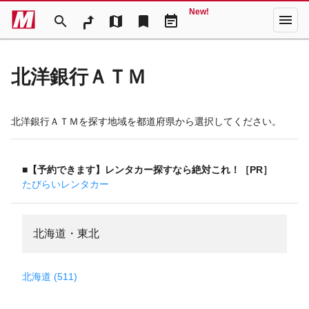
New!
menu
search
map
bookmark
event_note
北洋銀行ＡＴＭ
北洋銀行ＡＴＭを探す地域を都道府県から選択してください。
■【予約できます】レンタカー探すなら絶対これ！［PR］
たびらいレンタカー
北海道・東北
北海道 (511)