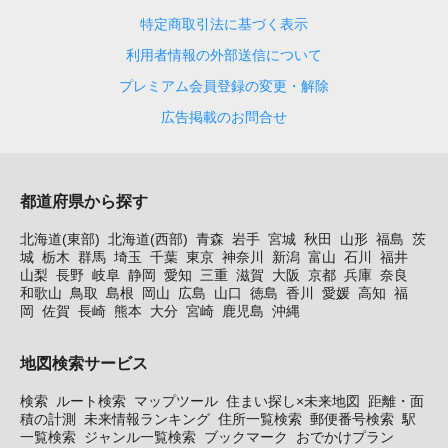
特定商取引法に基づく表示
利用者情報の外部送信について
プレミアム会員登録の変更・解除
広告掲載のお問合せ
都道府県から探す
北海道(東部)
北海道(西部)
青森
岩手
宮城
秋田
山形
福島
茨
城
栃木
群馬
埼玉
千葉
東京
神奈川
新潟
富山
石川
福井
山梨
長野
岐阜
静岡
愛知
三重
滋賀
大阪
京都
兵庫
奈良
和歌山
鳥取
島根
岡山
広島
山口
徳島
香川
愛媛
高知
福
岡
佐賀
長崎
熊本
大分
宮崎
鹿児島
沖縄
地図検索サービス
検索
ルート検索
マップツール
住まい探し×未来地図
距離・面
積の計測
未来情報ランキング
住所一覧検索
郵便番号検索
駅
一覧検索
ジャンル一覧検索
ブックマーク
おでかけプラン