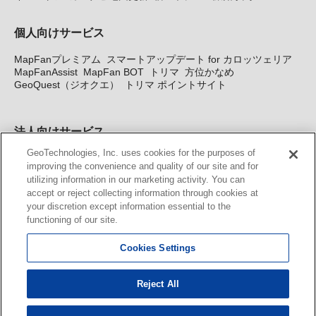
個人向けサービス
MapFanプレミアム
スマートアップデート for カロッツェリア
MapFanAssist
MapFan BOT
トリマ
方位かなめ
GeoQuest（ジオクエ）
トリマ ポイントサイト
法人向けサービス
GeoTechnologies, Inc. uses cookies for the purposes of
法人向け地図・位置情報サービス
WEBサイト・システム向け地
improving the convenience and quality of our site and for
図API
Windows PC向け地図開発キット
MapFan DB
住所確認
utilizing information in our marketing activity. You can
サービス
MAP WORLD+
トリマ広告
Geo-Research
スグロ
accept or reject collecting information through cookies at
ジ
your discretion except information essential to the
functioning of our site.
カーナビ地図更新サービス
Cookies Settings
MapFan スマートメンバーズ
カロッツェリア地図割プラス
KENWOOD MapFan Club
Reject All