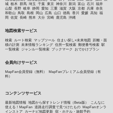
城
栃木
群馬
埼玉
千葉
東京
神奈川
新潟
富山
石川
福井
山梨
長野
岐阜
静岡
愛知
三重
滋賀
大阪
京都
兵庫
奈良
和歌山
鳥取
島根
岡山
広島
山口
徳島
香川
愛媛
高知
福
岡
佐賀
長崎
熊本
大分
宮崎
鹿児島
沖縄
地図検索サービス
検索
ルート検索
マップツール
住まい探し×未来地図
距離・面
積の計測
未来情報ランキング
住所一覧検索
郵便番号検索
駅
一覧検索
ジャンル一覧検索
ブックマーク
おでかけプラン
会員向けサービス
MapFan会員登録（無料）
MapFanプレミアム会員登録（有
料）
コンテンツサービス
最新地図情報
地図から探すトレンド情報（Beta版）
こんなに
使える！MapFan
道路走行調査で見つけたもの
MapFanオンラ
インストア
カーナビ地図更新
宿・ホテル・旅館予約