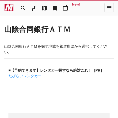
New!
menu
search
map
bookmark
event_note
山陰合同銀行ＡＴＭ
山陰合同銀行ＡＴＭを探す地域を都道府県から選択してくださ
い。
■【予約できます】レンタカー探すなら絶対これ！［PR］
たびらいレンタカー