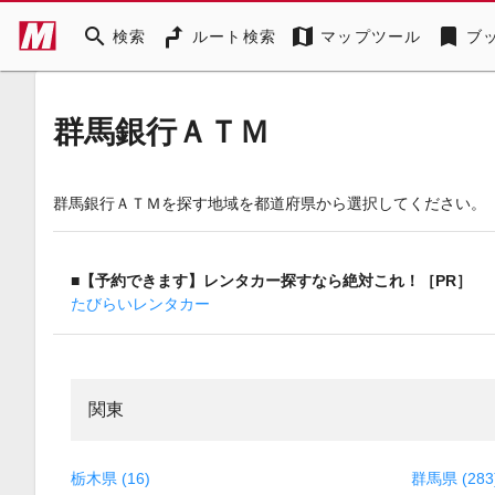
search
map
bookmark
検索
ルート検索
マップツール
ブ
群馬銀行ＡＴＭ
群馬銀行ＡＴＭを探す地域を都道府県から選択してください。
■【予約できます】レンタカー探すなら絶対これ！［PR］
たびらいレンタカー
関東
栃木県 (16)
群馬県 (283