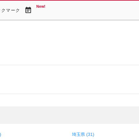
New!
event_note
ックマーク
)
埼玉県 (31)