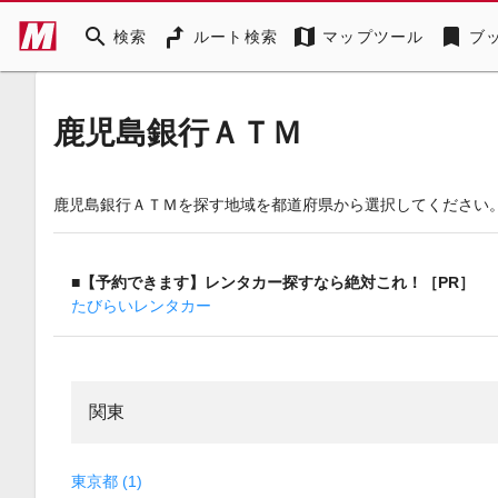
search
map
bookmark
検索
ルート検索
マップツール
ブ
鹿児島銀行ＡＴＭ
鹿児島銀行ＡＴＭを探す地域を都道府県から選択してください
■【予約できます】レンタカー探すなら絶対これ！［PR］
たびらいレンタカー
関東
東京都 (1)