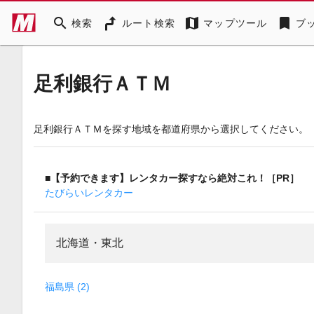
search
map
bookmark
検索
ルート検索
マップツール
ブ
足利銀行ＡＴＭ
足利銀行ＡＴＭを探す地域を都道府県から選択してください。
■【予約できます】レンタカー探すなら絶対これ！［PR］
たびらいレンタカー
北海道・東北
福島県 (2)