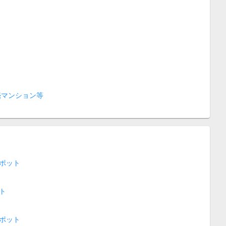
売マンション等
ポット
ト
ポット