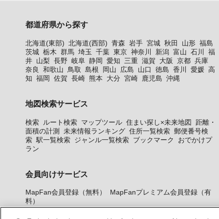
都道府県から探す
北海道(東部)
北海道(西部)
青森
岩手
宮城
秋田
山形
福島
茨城
栃木
群馬
埼玉
千葉
東京
神奈川
新潟
富山
石川
福
井
山梨
長野
岐阜
静岡
愛知
三重
滋賀
大阪
京都
兵庫
奈良
和歌山
鳥取
島根
岡山
広島
山口
徳島
香川
愛媛
高
知
福岡
佐賀
長崎
熊本
大分
宮崎
鹿児島
沖縄
地図検索サービス
検索
ルート検索
マップツール
住まい探し×未来地図
距離・
面積の計測
未来情報ランキング
住所一覧検索
郵便番号検
索
駅一覧検索
ジャンル一覧検索
ブックマーク
おでかけプ
ラン
会員向けサービス
MapFan会員登録（無料）
MapFanプレミアム会員登録（有
料）