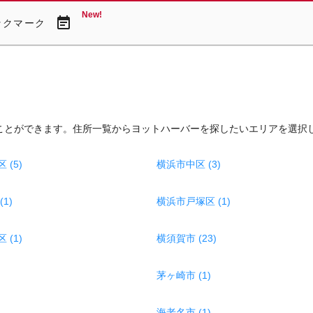
New!
event_note
ックマーク
ことができます。住所一覧からヨットハーバーを探したいエリアを選択
(5)
横浜市中区 (3)
1)
横浜市戸塚区 (1)
(1)
横須賀市 (23)
茅ヶ崎市 (1)
海老名市 (1)