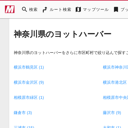
search
map
bookmark
検索
ルート検索
マップツール
ブ
神奈川県のヨットハーバー
神奈川県のヨットハーバーをさらに市区町村で絞り込んで探す
横浜市鶴見区 (1)
横浜市神奈川区 
横浜市金沢区 (9)
横浜市港北区 (
相模原市緑区 (1)
相模原市中央区 
鎌倉市 (3)
藤沢市 (9)
三浦市 (15)
大和市 (1)