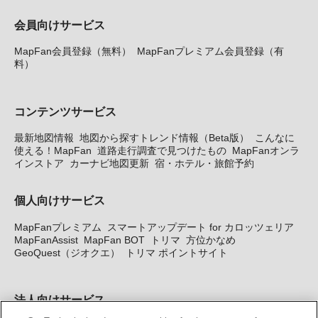
会員向けサービス
MapFan会員登録（無料）
MapFanプレミアム会員登録（有
料）
コンテンツサービス
最新地図情報
地図から探すトレンド情報（Beta版）
こんなに
使える！MapFan
道路走行調査で見つけたもの
MapFanオンラ
インストア
カーナビ地図更新
宿・ホテル・旅館予約
個人向けサービス
MapFanプレミアム
スマートアップデート for カロッツェリア
MapFanAssist
MapFan BOT
トリマ
方位かなめ
GeoQuest（ジオクエ）
トリマ ポイントサイト
法人向けサービス