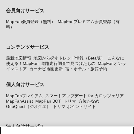
会員向けサービス
MapFan会員登録（無料）
MapFanプレミアム会員登録（有
料）
コンテンツサービス
最新地図情報
地図から探すトレンド情報（Beta版）
こんなに
使える！MapFan
道路走行調査で見つけたもの
MapFanオンラ
インストア
カーナビ地図更新
宿・ホテル・旅館予約
個人向けサービス
MapFanプレミアム
スマートアップデート for カロッツェリア
MapFanAssist
MapFan BOT
トリマ
方位かなめ
GeoQuest（ジオクエ）
トリマ ポイントサイト
法人向けサービス