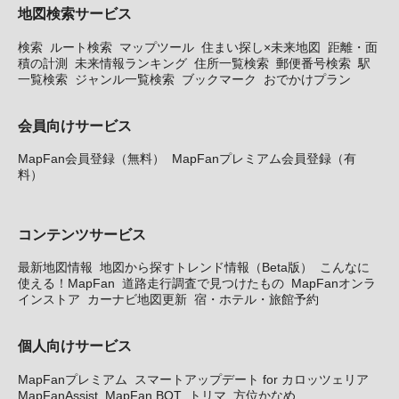
地図検索サービス
検索
ルート検索
マップツール
住まい探し×未来地図
距離・面
積の計測
未来情報ランキング
住所一覧検索
郵便番号検索
駅
一覧検索
ジャンル一覧検索
ブックマーク
おでかけプラン
会員向けサービス
MapFan会員登録（無料）
MapFanプレミアム会員登録（有
料）
コンテンツサービス
最新地図情報
地図から探すトレンド情報（Beta版）
こんなに
使える！MapFan
道路走行調査で見つけたもの
MapFanオンラ
インストア
カーナビ地図更新
宿・ホテル・旅館予約
個人向けサービス
MapFanプレミアム
スマートアップデート for カロッツェリア
MapFanAssist
MapFan BOT
トリマ
方位かなめ