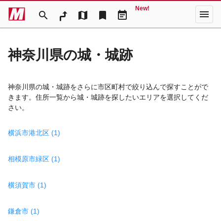
New!
menu
search
map
bookmark
event_note
神奈川県の城・城跡
神奈川県の城・城跡をさらに市区町村で絞り込んで探すことがで
きます。住所一覧から城・城跡を探したいエリアを選択してくだ
さい。
横浜市港北区 (1)
相模原市緑区 (1)
横須賀市 (1)
鎌倉市 (1)