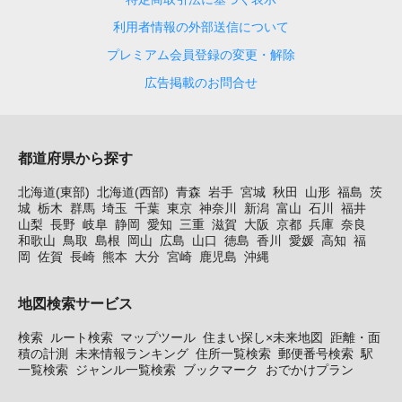
利用者情報の外部送信について
プレミアム会員登録の変更・解除
広告掲載のお問合せ
都道府県から探す
北海道(東部)
北海道(西部)
青森
岩手
宮城
秋田
山形
福島
茨
城
栃木
群馬
埼玉
千葉
東京
神奈川
新潟
富山
石川
福井
山梨
長野
岐阜
静岡
愛知
三重
滋賀
大阪
京都
兵庫
奈良
和歌山
鳥取
島根
岡山
広島
山口
徳島
香川
愛媛
高知
福
岡
佐賀
長崎
熊本
大分
宮崎
鹿児島
沖縄
地図検索サービス
検索
ルート検索
マップツール
住まい探し×未来地図
距離・面
積の計測
未来情報ランキング
住所一覧検索
郵便番号検索
駅
一覧検索
ジャンル一覧検索
ブックマーク
おでかけプラン