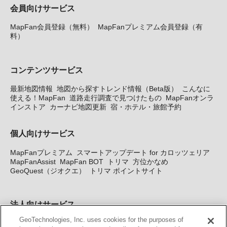
会員向けサービス
MapFan会員登録（無料）
MapFanプレミアム会員登録（有
料）
コンテンツサービス
最新地図情報
地図から探すトレンド情報（Beta版）
こんなに
使える！MapFan
道路走行調査で見つけたもの
MapFanオンラ
インストア
カーナビ地図更新
宿・ホテル・旅館予約
個人向けサービス
MapFanプレミアム
スマートアップデート for カロッツェリア
MapFanAssist
MapFan BOT
トリマ
方位かなめ
GeoQuest（ジオクエ）
トリマ ポイントサイト
法人向けサービス
GeoTechnologies, Inc. uses cookies for the purposes of
法人向け地図・位置情報サービス
WEBサイト・システム向け地