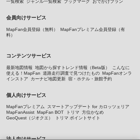
一覧検索
ジャンル一覧検索
ブックマーク
おでかけプラン
会員向けサービス
MapFan会員登録（無料）
MapFanプレミアム会員登録（有
料）
コンテンツサービス
最新地図情報
地図から探すトレンド情報（Beta版）
こんなに
使える！MapFan
道路走行調査で見つけたもの
MapFanオンラ
インストア
カーナビ地図更新
宿・ホテル・旅館予約
個人向けサービス
MapFanプレミアム
スマートアップデート for カロッツェリア
MapFanAssist
MapFan BOT
トリマ
方位かなめ
GeoQuest（ジオクエ）
トリマ ポイントサイト
法人向けサービス