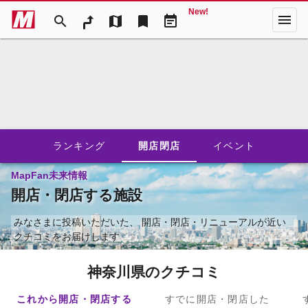
New!
menu
search
map
bookmark
event_note
ランキング
開店閉店
イベント
MapFan未来情報
開店・閉店する施設
みなさまに投稿いただいた、
開店・閉店・リニューアルが近い
クチコミをお届けします
神奈川県のクチコミ
これから開店・閉店する
すでに開店・閉店した