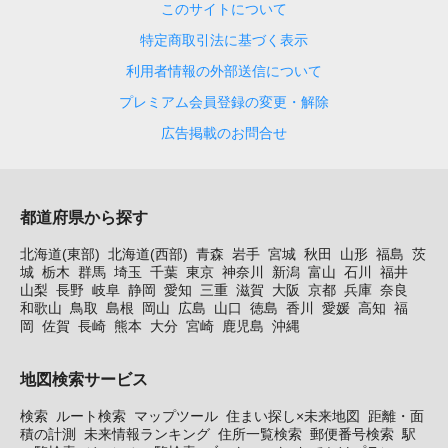
このサイトについて
特定商取引法に基づく表示
利用者情報の外部送信について
プレミアム会員登録の変更・解除
広告掲載のお問合せ
都道府県から探す
北海道(東部)
北海道(西部)
青森
岩手
宮城
秋田
山形
福島
茨
城
栃木
群馬
埼玉
千葉
東京
神奈川
新潟
富山
石川
福井
山梨
長野
岐阜
静岡
愛知
三重
滋賀
大阪
京都
兵庫
奈良
和歌山
鳥取
島根
岡山
広島
山口
徳島
香川
愛媛
高知
福
岡
佐賀
長崎
熊本
大分
宮崎
鹿児島
沖縄
地図検索サービス
検索
ルート検索
マップツール
住まい探し×未来地図
距離・面
積の計測
未来情報ランキング
住所一覧検索
郵便番号検索
駅