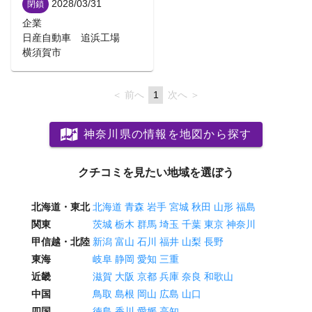
2028/03/31
閉鎖
企業
日産自動車 追浜工場
横須賀市
前へ
page
You're
1
次へ
page
on
page
神奈川県の情報を地図から探す
クチコミを見たい地域を選ぼう
北海道・東北
北海道
青森
岩手
宮城
秋田
山形
福島
関東
茨城
栃木
群馬
埼玉
千葉
東京
神奈川
甲信越・北陸
新潟
富山
石川
福井
山梨
長野
東海
岐阜
静岡
愛知
三重
近畿
滋賀
大阪
京都
兵庫
奈良
和歌山
中国
鳥取
島根
岡山
広島
山口
四国
徳島
香川
愛媛
高知