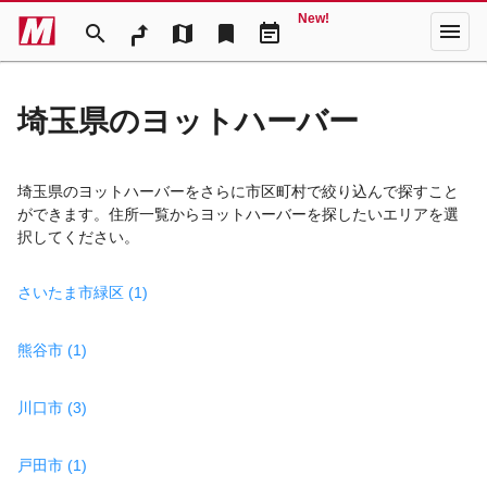
New!
menu
search
map
bookmark
event_note
埼玉県のヨットハーバー
埼玉県のヨットハーバーをさらに市区町村で絞り込んで探すこと
ができます。住所一覧からヨットハーバーを探したいエリアを選
択してください。
さいたま市緑区 (1)
熊谷市 (1)
川口市 (3)
戸田市 (1)