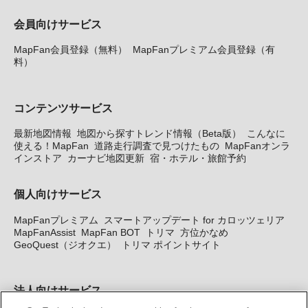
会員向けサービス
MapFan会員登録（無料）
MapFanプレミアム会員登録（有
料）
コンテンツサービス
最新地図情報
地図から探すトレンド情報（Beta版）
こんなに
使える！MapFan
道路走行調査で見つけたもの
MapFanオンラ
インストア
カーナビ地図更新
宿・ホテル・旅館予約
個人向けサービス
MapFanプレミアム
スマートアップデート for カロッツェリア
MapFanAssist
MapFan BOT
トリマ
方位かなめ
GeoQuest（ジオクエ）
トリマ ポイントサイト
法人向けサービス