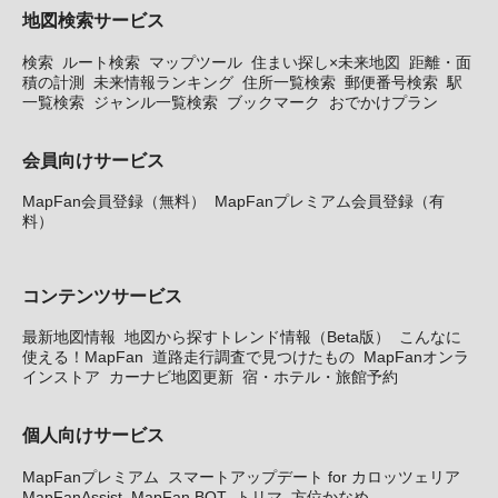
地図検索サービス
検索
ルート検索
マップツール
住まい探し×未来地図
距離・面
積の計測
未来情報ランキング
住所一覧検索
郵便番号検索
駅
一覧検索
ジャンル一覧検索
ブックマーク
おでかけプラン
会員向けサービス
MapFan会員登録（無料）
MapFanプレミアム会員登録（有
料）
コンテンツサービス
最新地図情報
地図から探すトレンド情報（Beta版）
こんなに
使える！MapFan
道路走行調査で見つけたもの
MapFanオンラ
インストア
カーナビ地図更新
宿・ホテル・旅館予約
個人向けサービス
MapFanプレミアム
スマートアップデート for カロッツェリア
MapFanAssist
MapFan BOT
トリマ
方位かなめ