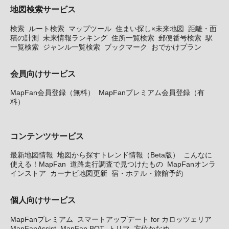
地図検索サービス
検索
ルート検索
マップツール
住まい探し×未来地図
距離・面
積の計測
未来情報ランキング
住所一覧検索
郵便番号検索
駅
一覧検索
ジャンル一覧検索
ブックマーク
おでかけプラン
会員向けサービス
MapFan会員登録（無料）
MapFanプレミアム会員登録（有
料）
コンテンツサービス
最新地図情報
地図から探すトレンド情報（Beta版）
こんなに
使える！MapFan
道路走行調査で見つけたもの
MapFanオンラ
インストア
カーナビ地図更新
宿・ホテル・旅館予約
個人向けサービス
MapFanプレミアム
スマートアップデート for カロッツェリア
MapFanAssist
MapFan BOT
トリマ
方位かなめ