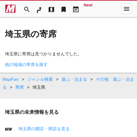
New!
menu
search
map
bookmark
event_note
埼玉県の寄席
埼玉県に寄席は見つかりませんでした。
他の地域の寄席を探す
MapFan
>
ジャンル検索
>
遊ぶ・泊まる
>
その他 遊ぶ・泊ま
る
>
寄席
>
埼玉県
埼玉県の未来情報を見る
埼玉県の開店・閉店を見る