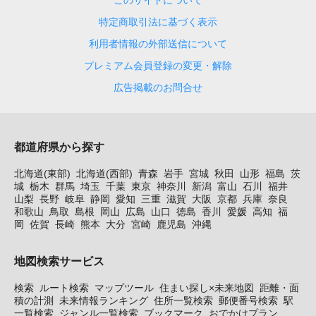
このサイトについて
特定商取引法に基づく表示
利用者情報の外部送信について
プレミアム会員登録の変更・解除
広告掲載のお問合せ
都道府県から探す
北海道(東部)
北海道(西部)
青森
岩手
宮城
秋田
山形
福島
茨
城
栃木
群馬
埼玉
千葉
東京
神奈川
新潟
富山
石川
福井
山梨
長野
岐阜
静岡
愛知
三重
滋賀
大阪
京都
兵庫
奈良
和歌山
鳥取
島根
岡山
広島
山口
徳島
香川
愛媛
高知
福
岡
佐賀
長崎
熊本
大分
宮崎
鹿児島
沖縄
地図検索サービス
検索
ルート検索
マップツール
住まい探し×未来地図
距離・面
積の計測
未来情報ランキング
住所一覧検索
郵便番号検索
駅
一覧検索
ジャンル一覧検索
ブックマーク
おでかけプラン