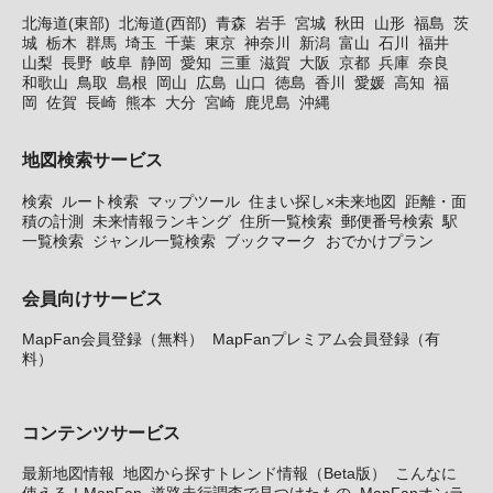
北海道(東部)
北海道(西部)
青森
岩手
宮城
秋田
山形
福島
茨
城
栃木
群馬
埼玉
千葉
東京
神奈川
新潟
富山
石川
福井
山梨
長野
岐阜
静岡
愛知
三重
滋賀
大阪
京都
兵庫
奈良
和歌山
鳥取
島根
岡山
広島
山口
徳島
香川
愛媛
高知
福
岡
佐賀
長崎
熊本
大分
宮崎
鹿児島
沖縄
地図検索サービス
検索
ルート検索
マップツール
住まい探し×未来地図
距離・面
積の計測
未来情報ランキング
住所一覧検索
郵便番号検索
駅
一覧検索
ジャンル一覧検索
ブックマーク
おでかけプラン
会員向けサービス
MapFan会員登録（無料）
MapFanプレミアム会員登録（有
料）
コンテンツサービス
最新地図情報
地図から探すトレンド情報（Beta版）
こんなに