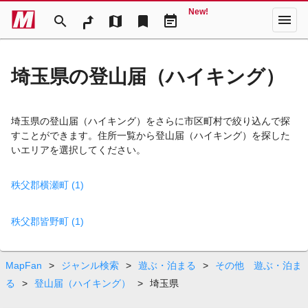
New!
menu
search
map
bookmark
event_note
埼玉県の登山届（ハイキング）
埼玉県の登山届（ハイキング）をさらに市区町村で絞り込んで探
すことができます。住所一覧から登山届（ハイキング）を探した
いエリアを選択してください。
秩父郡横瀬町 (1)
秩父郡皆野町 (1)
MapFan
>
ジャンル検索
>
遊ぶ・泊まる
>
その他 遊ぶ・泊ま
る
>
登山届（ハイキング）
>
埼玉県