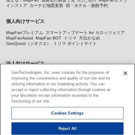
使える！MapFan
道路走行調査で見つけたもの
MapFanオンラ
インストア
カーナビ地図更新
宿・ホテル・旅館予約
個人向けサービス
MapFanプレミアム
スマートアップデート for カロッツェリア
MapFanAssist
MapFan BOT
トリマ
方位かなめ
GeoQuest（ジオクエ）
トリマ ポイントサイト
法人向けサービス
GeoTechnologies, Inc. uses cookies for the purposes of
法人向け地図・位置情報サービス
WEBサイト・システム向け地
improving the convenience and quality of our site and for
図API
Windows PC向け地図開発キット
MapFan DB
住所確認
utilizing information in our marketing activity. You can
サービス
MAP WORLD+
トリマ広告
Geo-Research
スグロ
accept or reject collecting information through cookies at
ジ
your discretion except information essential to the
functioning of our site.
カーナビ地図更新サービス
Cookies Settings
MapFan スマートメンバーズ
カロッツェリア地図割プラス
KENWOOD MapFan Club
Reject All