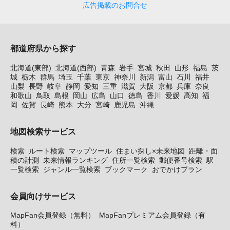
広告掲載のお問合せ
都道府県から探す
北海道(東部)
北海道(西部)
青森
岩手
宮城
秋田
山形
福島
茨
城
栃木
群馬
埼玉
千葉
東京
神奈川
新潟
富山
石川
福井
山梨
長野
岐阜
静岡
愛知
三重
滋賀
大阪
京都
兵庫
奈良
和歌山
鳥取
島根
岡山
広島
山口
徳島
香川
愛媛
高知
福
岡
佐賀
長崎
熊本
大分
宮崎
鹿児島
沖縄
地図検索サービス
検索
ルート検索
マップツール
住まい探し×未来地図
距離・面
積の計測
未来情報ランキング
住所一覧検索
郵便番号検索
駅
一覧検索
ジャンル一覧検索
ブックマーク
おでかけプラン
会員向けサービス
MapFan会員登録（無料）
MapFanプレミアム会員登録（有
料）