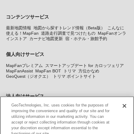
コンテンツサービス
最新地図情報
地図から探すトレンド情報（Beta版）
こんなに
使える！MapFan
道路走行調査で見つけたもの
MapFanオンラ
インストア
カーナビ地図更新
宿・ホテル・旅館予約
個人向けサービス
MapFanプレミアム
スマートアップデート for カロッツェリア
MapFanAssist
MapFan BOT
トリマ
方位かなめ
GeoQuest（ジオクエ）
トリマ ポイントサイト
法人向けサービス
GeoTechnologies, Inc. uses cookies for the purposes of
法人向け地図・位置情報サービス
WEBサイト・システム向け地
improving the convenience and quality of our site and for
図API
Windows PC向け地図開発キット
MapFan DB
住所確認
utilizing information in our marketing activity. You can
サービス
MAP WORLD+
トリマ広告
Geo-Research
スグロ
accept or reject collecting information through cookies at
ジ
your discretion except information essential to the
functioning of our site.