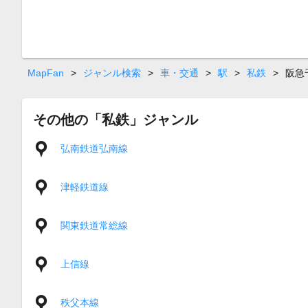
MapFan
>
ジャンル検索
>
車・交通
>
駅
>
私鉄
>
阪急
その他の「私鉄」ジャンル
弘南鉄道弘南線
津軽鉄道線
関東鉄道常総線
上信線
秩父本線