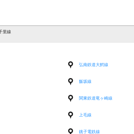
千里線
弘南鉄道大鰐線
飯坂線
関東鉄道竜ヶ崎線
上毛線
銚子電鉄線