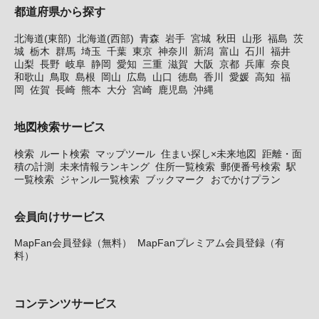
都道府県から探す
北海道(東部)
北海道(西部)
青森
岩手
宮城
秋田
山形
福島
茨
城
栃木
群馬
埼玉
千葉
東京
神奈川
新潟
富山
石川
福井
山梨
長野
岐阜
静岡
愛知
三重
滋賀
大阪
京都
兵庫
奈良
和歌山
鳥取
島根
岡山
広島
山口
徳島
香川
愛媛
高知
福
岡
佐賀
長崎
熊本
大分
宮崎
鹿児島
沖縄
地図検索サービス
検索
ルート検索
マップツール
住まい探し×未来地図
距離・面
積の計測
未来情報ランキング
住所一覧検索
郵便番号検索
駅
一覧検索
ジャンル一覧検索
ブックマーク
おでかけプラン
会員向けサービス
MapFan会員登録（無料）
MapFanプレミアム会員登録（有
料）
コンテンツサービス