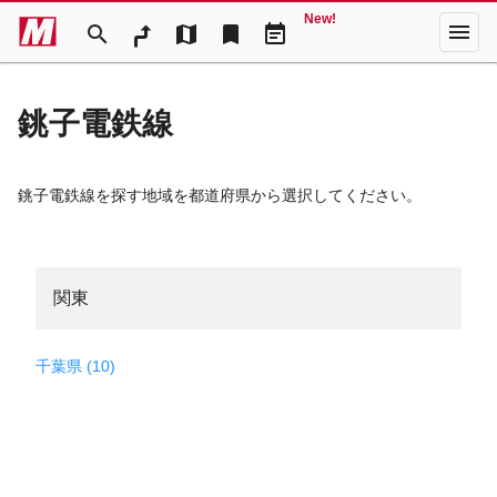
New!
menu
search
map
bookmark
event_note
銚子電鉄線
銚子電鉄線を探す地域を都道府県から選択してください。
関東
千葉県 (10)