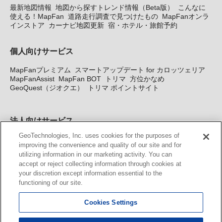
最新地図情報
地図から探すトレンド情報（Beta版）
こんなに
使える！MapFan
道路走行調査で見つけたもの
MapFanオンラ
インストア
カーナビ地図更新
宿・ホテル・旅館予約
個人向けサービス
MapFanプレミアム
スマートアップデート for カロッツェリア
MapFanAssist
MapFan BOT
トリマ
方位かなめ
GeoQuest（ジオクエ）
トリマ ポイントサイト
法人向けサービス
GeoTechnologies, Inc. uses cookies for the purposes of
法人向け地図・位置情報サービス
WEBサイト・システム向け地
improving the convenience and quality of our site and for
図API
Windows PC向け地図開発キット
MapFan DB
住所確認
utilizing information in our marketing activity. You can
サービス
MAP WORLD+
トリマ広告
Geo-Research
スグロ
accept or reject collecting information through cookies at
ジ
your discretion except information essential to the
functioning of our site.
カーナビ地図更新サービス
Cookies Settings
MapFan スマートメンバーズ
カロッツェリア地図割プラス
KENWOOD MapFan Club