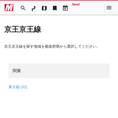
New!
menu
search
map
bookmark
event_note
京王京王線
京王京王線を探す地域を都道府県から選択してください。
関東
東京都 (32)