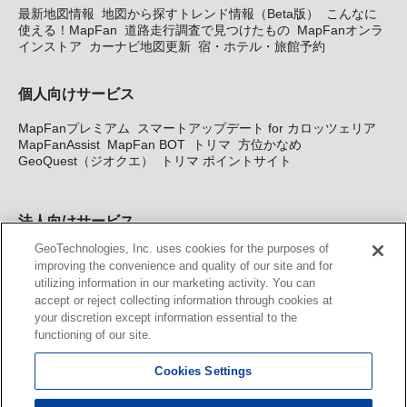
最新地図情報
地図から探すトレンド情報（Beta版）
こんなに
使える！MapFan
道路走行調査で見つけたもの
MapFanオンラ
インストア
カーナビ地図更新
宿・ホテル・旅館予約
個人向けサービス
MapFanプレミアム
スマートアップデート for カロッツェリア
MapFanAssist
MapFan BOT
トリマ
方位かなめ
GeoQuest（ジオクエ）
トリマ ポイントサイト
法人向けサービス
GeoTechnologies, Inc. uses cookies for the purposes of
法人向け地図・位置情報サービス
WEBサイト・システム向け地
improving the convenience and quality of our site and for
図API
Windows PC向け地図開発キット
MapFan DB
住所確認
utilizing information in our marketing activity. You can
サービス
MAP WORLD+
トリマ広告
Geo-Research
スグロ
accept or reject collecting information through cookies at
ジ
your discretion except information essential to the
functioning of our site.
カーナビ地図更新サービス
Cookies Settings
MapFan スマートメンバーズ
カロッツェリア地図割プラス
KENWOOD MapFan Club