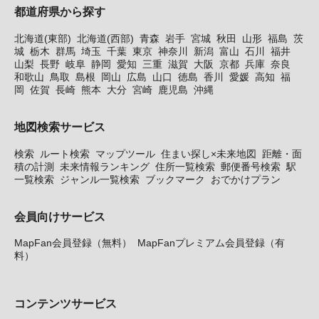
都道府県から探す
北海道(東部)
北海道(西部)
青森
岩手
宮城
秋田
山形
福島
茨
城
栃木
群馬
埼玉
千葉
東京
神奈川
新潟
富山
石川
福井
山梨
長野
岐阜
静岡
愛知
三重
滋賀
大阪
京都
兵庫
奈良
和歌山
鳥取
島根
岡山
広島
山口
徳島
香川
愛媛
高知
福
岡
佐賀
長崎
熊本
大分
宮崎
鹿児島
沖縄
地図検索サービス
検索
ルート検索
マップツール
住まい探し×未来地図
距離・面
積の計測
未来情報ランキング
住所一覧検索
郵便番号検索
駅
一覧検索
ジャンル一覧検索
ブックマーク
おでかけプラン
会員向けサービス
MapFan会員登録（無料）
MapFanプレミアム会員登録（有
料）
コンテンツサービス