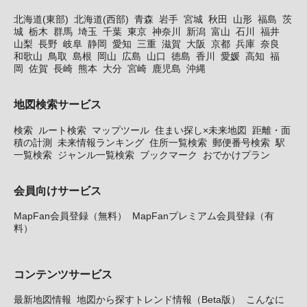
北海道(東部)
北海道(西部)
青森
岩手
宮城
秋田
山形
福島
茨
城
栃木
群馬
埼玉
千葉
東京
神奈川
新潟
富山
石川
福井
山梨
長野
岐阜
静岡
愛知
三重
滋賀
大阪
京都
兵庫
奈良
和歌山
鳥取
島根
岡山
広島
山口
徳島
香川
愛媛
高知
福
岡
佐賀
長崎
熊本
大分
宮崎
鹿児島
沖縄
地図検索サービス
検索
ルート検索
マップツール
住まい探し×未来地図
距離・面
積の計測
未来情報ランキング
住所一覧検索
郵便番号検索
駅
一覧検索
ジャンル一覧検索
ブックマーク
おでかけプラン
会員向けサービス
MapFan会員登録（無料）
MapFanプレミアム会員登録（有
料）
コンテンツサービス
最新地図情報
地図から探すトレンド情報（Beta版）
こんなに