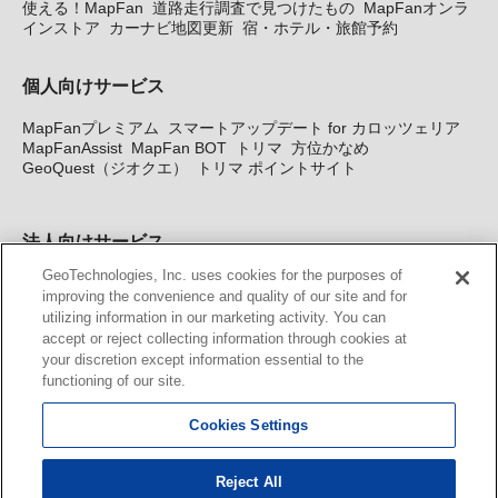
使える！MapFan
道路走行調査で見つけたもの
MapFanオンラ
インストア
カーナビ地図更新
宿・ホテル・旅館予約
個人向けサービス
MapFanプレミアム
スマートアップデート for カロッツェリア
MapFanAssist
MapFan BOT
トリマ
方位かなめ
GeoQuest（ジオクエ）
トリマ ポイントサイト
法人向けサービス
GeoTechnologies, Inc. uses cookies for the purposes of
法人向け地図・位置情報サービス
WEBサイト・システム向け地
improving the convenience and quality of our site and for
図API
Windows PC向け地図開発キット
MapFan DB
住所確認
utilizing information in our marketing activity. You can
サービス
MAP WORLD+
トリマ広告
Geo-Research
スグロ
accept or reject collecting information through cookies at
ジ
your discretion except information essential to the
functioning of our site.
カーナビ地図更新サービス
Cookies Settings
MapFan スマートメンバーズ
カロッツェリア地図割プラス
KENWOOD MapFan Club
Reject All