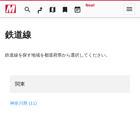
New!
menu
search
map
bookmark
event_note
鉄道線
鉄道線を探す地域を都道府県から選択してください。
関東
神奈川県 (11)