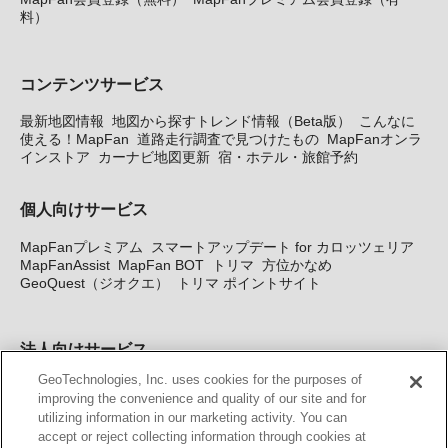
料）
コンテンツサービス
最新地図情報
地図から探すトレンド情報（Beta版）
こんなに
使える！MapFan
道路走行調査で見つけたもの
MapFanオンラ
インストア
カーナビ地図更新
宿・ホテル・旅館予約
個人向けサービス
MapFanプレミアム
スマートアップデート for カロッツェリア
MapFanAssist
MapFan BOT
トリマ
方位かなめ
GeoQuest（ジオクエ）
トリマ ポイントサイト
法人向けサービス
GeoTechnologies, Inc. uses cookies for the purposes of
法人向け地図・位置情報サービス
WEBサイト・システム向け地
improving the convenience and quality of our site and for
図API
Windows PC向け地図開発キット
MapFan DB
住所確認
utilizing information in our marketing activity. You can
サービス
MAP WORLD+
トリマ広告
Geo-Research
スグロ
accept or reject collecting information through cookies at
ジ