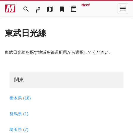
New!
menu
search
map
bookmark
event_note
東武日光線
東武日光線を探す地域を都道府県から選択してください。
関東
栃木県 (18)
群馬県 (1)
埼玉県 (7)