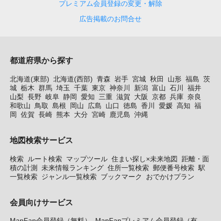
プレミアム会員登録の変更・解除
広告掲載のお問合せ
都道府県から探す
北海道(東部)
北海道(西部)
青森
岩手
宮城
秋田
山形
福島
茨
城
栃木
群馬
埼玉
千葉
東京
神奈川
新潟
富山
石川
福井
山梨
長野
岐阜
静岡
愛知
三重
滋賀
大阪
京都
兵庫
奈良
和歌山
鳥取
島根
岡山
広島
山口
徳島
香川
愛媛
高知
福
岡
佐賀
長崎
熊本
大分
宮崎
鹿児島
沖縄
地図検索サービス
検索
ルート検索
マップツール
住まい探し×未来地図
距離・面
積の計測
未来情報ランキング
住所一覧検索
郵便番号検索
駅
一覧検索
ジャンル一覧検索
ブックマーク
おでかけプラン
会員向けサービス
MapFan会員登録（無料）
MapFanプレミアム会員登録（有