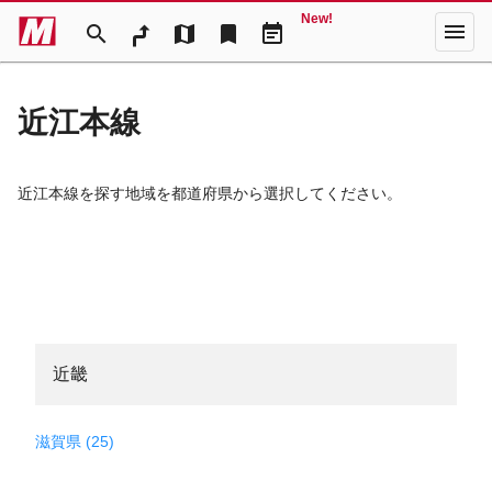
New!
menu
search
map
bookmark
event_note
近江本線
近江本線を探す地域を都道府県から選択してください。
近畿
滋賀県 (25)