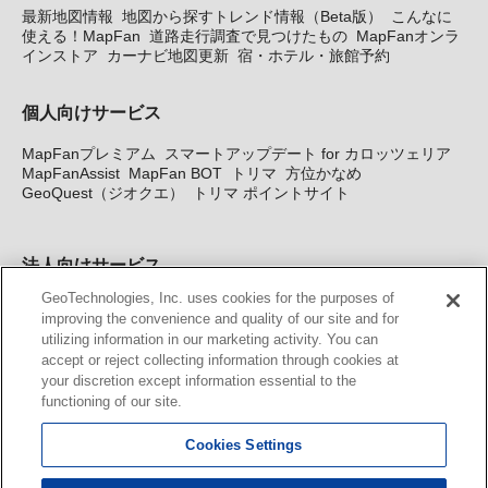
最新地図情報
地図から探すトレンド情報（Beta版）
こんなに
使える！MapFan
道路走行調査で見つけたもの
MapFanオンラ
インストア
カーナビ地図更新
宿・ホテル・旅館予約
個人向けサービス
MapFanプレミアム
スマートアップデート for カロッツェリア
MapFanAssist
MapFan BOT
トリマ
方位かなめ
GeoQuest（ジオクエ）
トリマ ポイントサイト
法人向けサービス
GeoTechnologies, Inc. uses cookies for the purposes of
法人向け地図・位置情報サービス
WEBサイト・システム向け地
improving the convenience and quality of our site and for
図API
Windows PC向け地図開発キット
MapFan DB
住所確認
utilizing information in our marketing activity. You can
サービス
MAP WORLD+
トリマ広告
Geo-Research
スグロ
accept or reject collecting information through cookies at
ジ
your discretion except information essential to the
functioning of our site.
カーナビ地図更新サービス
Cookies Settings
MapFan スマートメンバーズ
カロッツェリア地図割プラス
KENWOOD MapFan Club