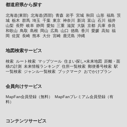
都道府県から探す
北海道(東部)
北海道(西部)
青森
岩手
宮城
秋田
山形
福島
茨
城
栃木
群馬
埼玉
千葉
東京
神奈川
新潟
富山
石川
福井
山梨
長野
岐阜
静岡
愛知
三重
滋賀
大阪
京都
兵庫
奈良
和歌山
鳥取
島根
岡山
広島
山口
徳島
香川
愛媛
高知
福
岡
佐賀
長崎
熊本
大分
宮崎
鹿児島
沖縄
地図検索サービス
検索
ルート検索
マップツール
住まい探し×未来地図
距離・面
積の計測
未来情報ランキング
住所一覧検索
郵便番号検索
駅
一覧検索
ジャンル一覧検索
ブックマーク
おでかけプラン
会員向けサービス
MapFan会員登録（無料）
MapFanプレミアム会員登録（有
料）
コンテンツサービス