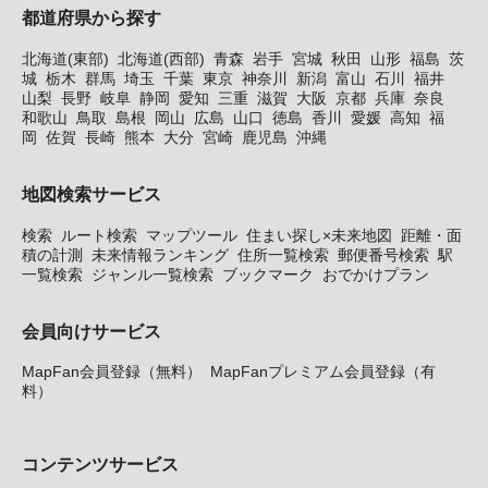
都道府県から探す
北海道(東部)
北海道(西部)
青森
岩手
宮城
秋田
山形
福島
茨
城
栃木
群馬
埼玉
千葉
東京
神奈川
新潟
富山
石川
福井
山梨
長野
岐阜
静岡
愛知
三重
滋賀
大阪
京都
兵庫
奈良
和歌山
鳥取
島根
岡山
広島
山口
徳島
香川
愛媛
高知
福
岡
佐賀
長崎
熊本
大分
宮崎
鹿児島
沖縄
地図検索サービス
検索
ルート検索
マップツール
住まい探し×未来地図
距離・面
積の計測
未来情報ランキング
住所一覧検索
郵便番号検索
駅
一覧検索
ジャンル一覧検索
ブックマーク
おでかけプラン
会員向けサービス
MapFan会員登録（無料）
MapFanプレミアム会員登録（有
料）
コンテンツサービス