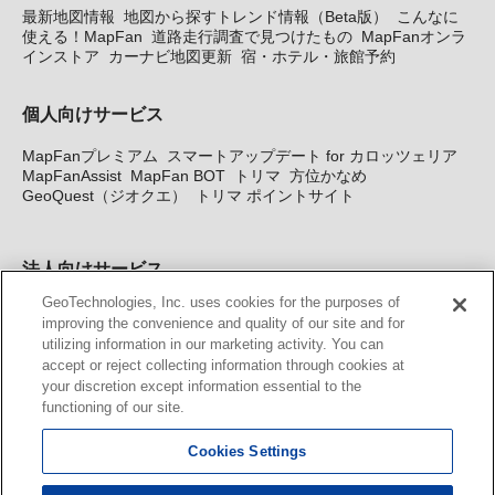
最新地図情報
地図から探すトレンド情報（Beta版）
こんなに
使える！MapFan
道路走行調査で見つけたもの
MapFanオンラ
インストア
カーナビ地図更新
宿・ホテル・旅館予約
個人向けサービス
MapFanプレミアム
スマートアップデート for カロッツェリア
MapFanAssist
MapFan BOT
トリマ
方位かなめ
GeoQuest（ジオクエ）
トリマ ポイントサイト
法人向けサービス
GeoTechnologies, Inc. uses cookies for the purposes of
法人向け地図・位置情報サービス
WEBサイト・システム向け地
improving the convenience and quality of our site and for
図API
Windows PC向け地図開発キット
MapFan DB
住所確認
utilizing information in our marketing activity. You can
サービス
MAP WORLD+
トリマ広告
Geo-Research
スグロ
accept or reject collecting information through cookies at
ジ
your discretion except information essential to the
functioning of our site.
カーナビ地図更新サービス
Cookies Settings
MapFan スマートメンバーズ
カロッツェリア地図割プラス
KENWOOD MapFan Club