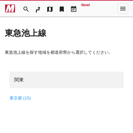
New!
menu
search
map
bookmark
event_note
東急池上線
東急池上線を探す地域を都道府県から選択してください。
関東
東京都 (15)