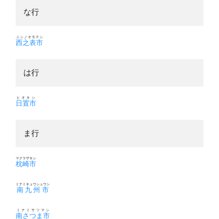
な行
ニシノオモテシ
西之表市
は行
ヒオキシ
日置市
ま行
マクラザキシ
枕崎市
ミナミキュウシュウシ
南九州市
ミナミサツマシ
南さつま市