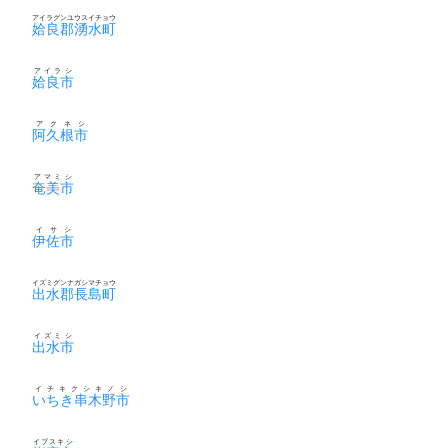
アイラグンユウスイチョウ
姶良郡湧水町
アイラシ
姶良市
アクネシ
阿久根市
アマミシ
奄美市
イサシ
伊佐市
イズミグンナガシマチョウ
出水郡長島町
イズミシ
出水市
イチキクシキノシ
いちき串木野市
イブスキシ