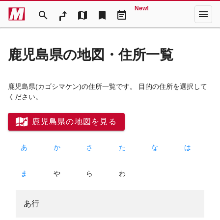
New!
menu
search
map
bookmark
event_note
鹿児島県の地図・住所一覧
鹿児島県
(カゴシマケン)
の住所一覧です。 目的の住所を選択して
ください。
鹿児島県の地図を見る
あ
か
さ
た
な
は
ま
や
ら
わ
あ行