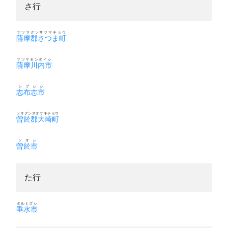
さ行
サツマグンサツマチョウ
薩摩郡さつま町
サツマセンダイシ
薩摩川内市
シブシシ
志布志市
ソオグンオオサキチョウ
曽於郡大崎町
ソオシ
曽於市
た行
タルミズシ
垂水市