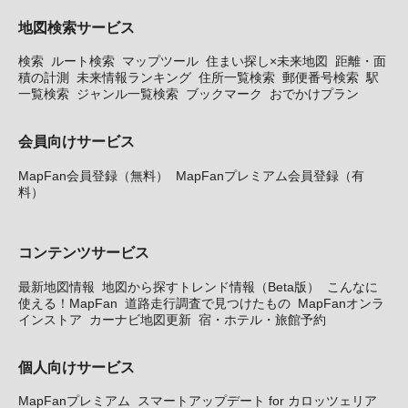
地図検索サービス
検索
ルート検索
マップツール
住まい探し×未来地図
距離・面
積の計測
未来情報ランキング
住所一覧検索
郵便番号検索
駅
一覧検索
ジャンル一覧検索
ブックマーク
おでかけプラン
会員向けサービス
MapFan会員登録（無料）
MapFanプレミアム会員登録（有
料）
コンテンツサービス
最新地図情報
地図から探すトレンド情報（Beta版）
こんなに
使える！MapFan
道路走行調査で見つけたもの
MapFanオンラ
インストア
カーナビ地図更新
宿・ホテル・旅館予約
個人向けサービス
MapFanプレミアム
スマートアップデート for カロッツェリア